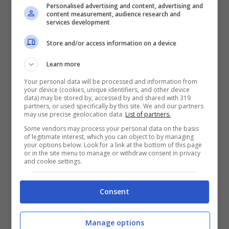
Personalised advertising and content, advertising and
tranquillità del luogo.
content measurement, audience research and
services development
Store and/or access information on a device
Learn more
Your personal data will be processed and information from
your device (cookies, unique identifiers, and other device
data) may be stored by, accessed by and shared with 319
partners, or used specifically by this site. We and our partners
may use precise geolocation data.
List of partners.
Some vendors may process your personal data on the basis
of legitimate interest, which you can object to by managing
your options below. Look for a link at the bottom of this page
or in the site menu to manage or withdraw consent in privacy
and cookie settings.
Is Morus Relais: il villaggio di “Temptation Island” aperto a
tutti (Foto Instagram @is_morus_relais) – Viagginews.com
Consent
Il villaggio offre agli ospiti la possibilità di
Manage options