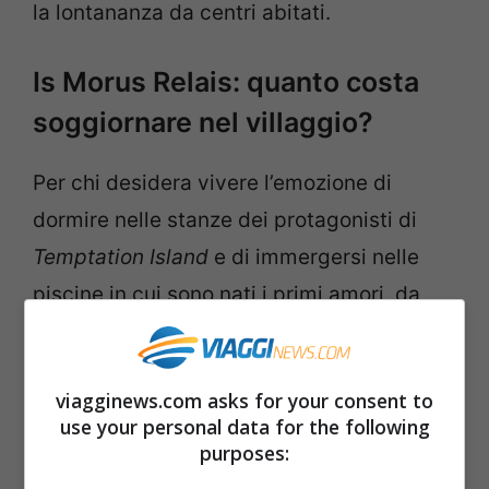
la lontananza da centri abitati.
Is Morus Relais: quanto costa
soggiornare nel villaggio?
Per chi desidera vivere l’emozione di
dormire nelle stanze dei protagonisti di
Temptation Island
e di immergersi nelle
piscine in cui sono nati i primi amori, da
oggi è possibile prenotare un
soggiorno
all’interno dell’Is Morus Relais.
Il villaggio
viagginews.com asks for your consent to
sardo
ospita la produzione di Canale 5 da
use your personal data for the following
ormai molti anni, apprezzato per l’ingresso
purposes:
diretto nella spiaggia privata e per la