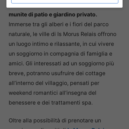
scegliere tra le
otto prestigiose ville
munite di patio e giardino privato.
Immerse tra gli alberi e i fiori del parco
naturale, le ville di Is Morus Relais offrono
un luogo intimo e rilassante, in cui vivere
un soggiorno in compagnia di famiglia e
amici. Gli interessati ad un soggiorno più
breve, potranno usufruire dei cottage
all’interno del villaggio, pensati per
weekend romantici all’insegna del
benessere e dei trattamenti spa.
Oltre alla possibilità di prenotare un