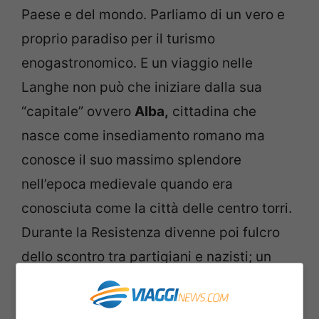
Paese e del mondo. Parliamo di un vero e
proprio paradiso per il turismo
enogastronomico. E un viaggio nelle
Langhe non può che iniziare dalla sua
“capitale” ovvero
Alba,
cittadina che
nasce come insediamento romano ma
conosce il suo massimo splendore
nell’epoca medievale quando era
conosciuta come la città delle centro torri.
Durante la Resistenza divenne poi fulcro
dello scontro tra partigiani e nazisti; un
luogo da visitare e assaporare grazie
anche alle numerose vigne che si trovano