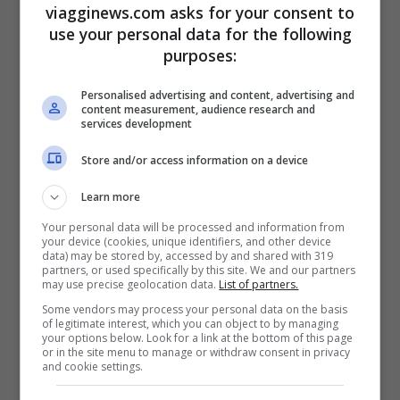
viagginews.com asks for your consent to
nelle colline circostanti.
use your personal data for the following
purposes:
Personalised advertising and content, advertising and
content measurement, audience research and
services development
Store and/or access information on a device
Learn more
Your personal data will be processed and information from
your device (cookies, unique identifiers, and other device
data) may be stored by, accessed by and shared with 319
partners, or used specifically by this site. We and our partners
Le colline di Barolo -viagginews.it
may use precise geolocation data.
List of partners.
Some vendors may process your personal data on the basis
of legitimate interest, which you can object to by managing
A est di Alba si può ammirare la più alta
your options below. Look for a link at the bottom of this page
or in the site menu to manage or withdraw consent in privacy
torre della regione, la
Torre di Barbaresco
.
and cookie settings.
Anche qui non può mancare una visita