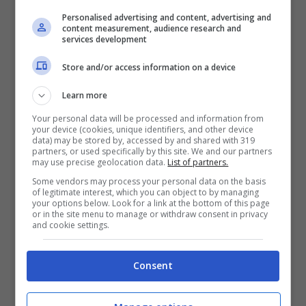
Personalised advertising and content, advertising and
Dove andare a vivere in Europa?
content measurement, audience research and
services development
Questa località è sempre più
Store and/or access information on a device
apprezzata e non è difficile
Learn more
capire il perché
Your personal data will be processed and information from
your device (cookies, unique identifiers, and other device
data) may be stored by, accessed by and shared with 319
L’Algarve si trova nella parte meridionale
partners, or used specifically by this site. We and our partners
may use precise geolocation data.
List of partners.
del Portogallo
e, negli ultimi anni, si sta
Some vendors may process your personal data on the basis
affermando come una località molto
of legitimate interest, which you can object to by managing
your options below. Look for a link at the bottom of this page
gettonata – soprattutto tra i residenti del
or in the site menu to manage or withdraw consent in privacy
and cookie settings.
nord e centro Europa -, in cui sempre più
persone decidono di trasferirsi. La ragione
Consent
si contraddistingue per la facilità di