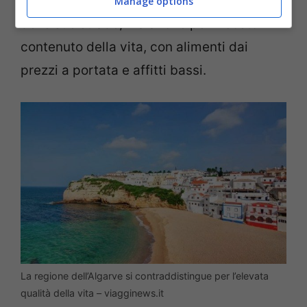
accesso ai servizi sanitari e la sicurezza
Manage options
delle sue strade, ma anche per il costo
contenuto della vita, con alimenti dai
prezzi a portata e affitti bassi.
La regione dell’Algarve si contraddistingue per l’elevata
qualità della vita – viagginews.it