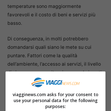
temperature sono maggiormente
favorevoli e il costo di beni e servizi più
basso.
Di conseguenza, in molti potrebbero
domandarsi quali siano le mete su cui
puntare. Fattori come la qualità
dell’ambiente, l’accesso ai servizi, il livello
di sicurezza percepita e in generale i costi
di vita sono sicuramente centrali per poter
prendere la propria decisione. E, in Europa,
viagginews.com asks for your consent to
c’è un posto in grado di soddisfare tutte
use your personal data for the following
queste prerogative.
purposes: