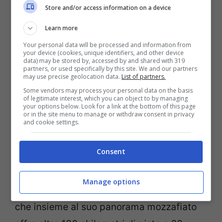
Store and/or access information on a device
Alta Badia, cuore delle Dolomiti
, un’altra
Learn more
meta da non perdere. Da sola vanta 500
Your personal data will be processed and information from
your device (cookies, unique identifiers, and other device
chilometri di piste collegate e opzioni per
data) may be stored by, accessed by and shared with 319
partners, or used specifically by this site. We and our partners
tutti i livelli, dalle ampie piste per
may use precise geolocation data.
List of partners.
principianti alle sfide della Sellaronda e del
Some vendors may process your personal data on the basis
of legitimate interest, which you can object to by managing
your options below. Look for a link at the bottom of this page
Lagazuoi. Le piste di Coppa del Mondo,
or in the site menu to manage or withdraw consent in privacy
and cookie settings.
come la Gran Risa e la Saslong, sono
particolarmente note tra gli amanti della
Consent
neve.
Manage options
Plan de Corones/Kronplatz in Alto Adige
che insieme al suo panorama mozzafiato