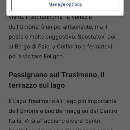
Manage options
lo rende così delizioso da meritare una
visita. Il soprannome ‘la Venezia
dell’Umbria’ è un po’ altisonante, ma il
posto è molto suggestivo. Spostatevi poi
al Borgo di Pale, a Colfiorito e fermatevi
poi a visitare Foligno.
Passignano sul Trasimeno, il
terrazzo sul lago
Il Lago Trasimeno è il lago più importante
dell’Umbria e uno dei maggiori del Centro
Italia. Vi si affacciano diversi centri,