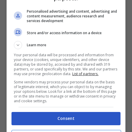
sin dai Romani e apprezzato nei secoli da
Personalised advertising and content, advertising and
poeti come Byron e Carducci. Un paio
content measurement, audience research and
services development
d’ore qui dentro alle
Fonti del Clitunno
per
Store and/or access information on a device
ricaricarvi fra salici e cigni. Dopo di che
vista la vicinanza
andate a Spoleto
a
Learn more
vedere il duomo e la rocco Albornoz.
Your personal data will be processed and information from
your device (cookies, unique identifiers, and other device
data) may be stored by, accessed by and shared with 319
partners, or used specifically by this site. We and our partners
Rasiglia, la Venezia dell’Umbria
may use precise geolocation data.
List of partners.
Some vendors may process your personal data on the basis
of legitimate interest, which you can object to by managing
L’Umbria è piena di borghi incantevoli,
your options below. Look for a link at the bottom of this page
or in the site menu to manage or withdraw consent in privacy
cittadine medievali e tesori artistici.
and cookie settings.
Rasiglia è invece un minuscolo borghetto
Consent
di una manciata di abitanti, ma la sua
particolarità di essere costruito fra canali