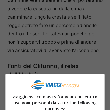
Camminerete fra sentieri che vi porteranno
a vedere la cascata fin dalla cima a
camminare lungo la cresta e se il fiato
regge potrete fare un percorso ad anello
dentro il bosco. Portatevi un poncho per
non inzupparvi troppo e prima di andare
via assicuratevi di aver visto l’arcobaleno.
Fonti del Clitunno, il relax
dell’Umbria
E’ un parco naturale che ben rappresenta
viagginews.com asks for your consent to
la pace e la quieta di questa regione. Un
use your personal data for the following
lago con sorgenti sotterranee conosciuto
purposes: