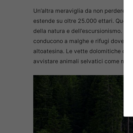
Un’altra meraviglia da non perdere è
estende su oltre 25.000 ettari. Quest
della natura e dell’escursionismo. Tra
conducono a malghe e rifugi dove è pos
altoatesina. Le vette dolomitiche offr
avvistare animali selvatici come ma