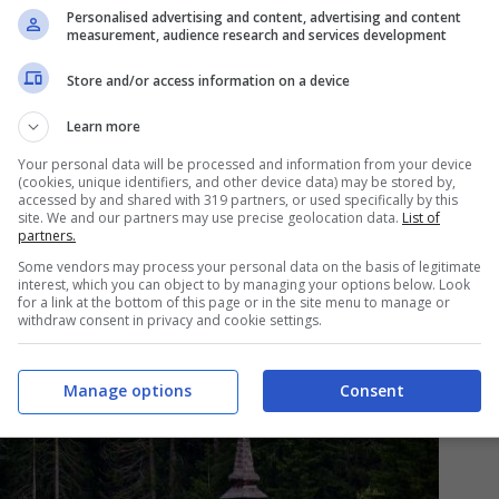
Personalised advertising and content, advertising and content
measurement, audience research and services development
il Parco Naturale Fanes-Senes-Braies
, che si
o parco è un vero paradiso per gli amanti
Store and/or access information on a device
 i sentieri ben segnalati, vi sono percorsi che
Learn more
sibile gustare piatti tipici della cucina
Your personal data will be processed and information from your device
(cookies, unique identifiers, and other device data) may be stored by,
ono scenari unici, e in estate è possibile
accessed by and shared with 319 partners, or used specifically by this
site. We and our partners may use precise geolocation data.
List of
rmotte e stambecchi.
partners.
Some vendors may process your personal data on the basis of legitimate
interest, which you can object to by managing your options below. Look
for a link at the bottom of this page or in the site menu to manage or
withdraw consent in privacy and cookie settings.
Manage options
Consent