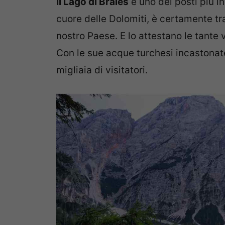
Il Lago di Braies
è uno dei posti più in
cuore delle Dolomiti, è certamente tra
nostro Paese. E lo attestano le tante v
Con le sue acque turchesi incastonat
migliaia di visitatori.