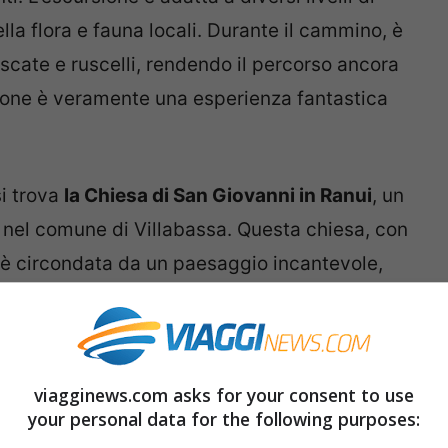
lla flora e fauna locali. Durante il cammino, è
scate e ruscelli, rendendo il percorso ancora
gione è veramente una esperienza fantastica
si trova
la Chiesa di San Giovanni in Ranui
, un
to nel comune di Villabassa. Questa chiesa, con
a, è circondata da un paesaggio incantevole,
All’interno, gli affreschi e l’atmosfera serena
bellezza. La posizione panoramica della
ttare fotografie indimenticabili.
viagginews.com asks for your consent to use
your personal data for the following purposes:
Braies?