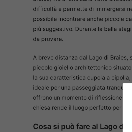
difficoltà e permette di immergersi ne
possibile incontrare anche piccole ca
più suggestivo. Durante la bella sta
da provare.
A breve distanza dal Lago di Braies, 
piccolo gioiello architettonico situa
la sua caratteristica cupola a cipoll
ideale per una passeggiata tranquilla. 
offrono un momento di riflessione e 
chiesa rende il luogo perfetto per sca
Cosa si può fare al Lago di 