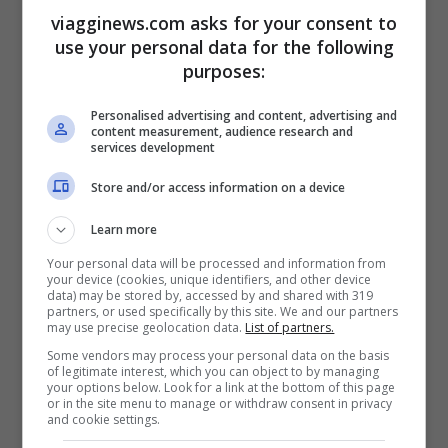
viagginews.com asks for your consent to
che è considerato il luogo più romantico
use your personal data for the following
della zona.
purposes:
Personalised advertising and content, advertising and
content measurement, audience research and
services development
Store and/or access information on a device
Learn more
Your personal data will be processed and information from
your device (cookies, unique identifiers, and other device
data) may be stored by, accessed by and shared with 319
partners, or used specifically by this site. We and our partners
may use precise geolocation data.
List of partners.
Some vendors may process your personal data on the basis
of legitimate interest, which you can object to by managing
Isola del Lago di Bled in Slovenia – viagginews.com
your options below. Look for a link at the bottom of this page
or in the site menu to manage or withdraw consent in privacy
and cookie settings.
D’estate potete
fare una nuotata o