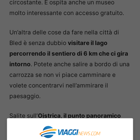
circostante. E ospita anche un museo
molto interessante con accesso gratuito.
Un’altra delle cose da fare nella città di
Bled è senza dubbio
visitare il lago
percorrendo il sentiero di 6 km che ci gira
intorno
. Potete anche salire a bordo di una
carrozza se non vi piace camminare e
volete concentrarvi nell’ammirare il
paesaggio.
Salite sull’
Ojstrica, il punto panoramico
più alto
dalla tipica forma appuntita. Qui si
trova una panca dove potrete riposarvi, e