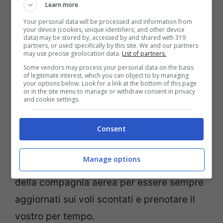
Learn more
all’aeroporto di Caselle saliranno a
8 in
Your personal data will be processed and information from
your device (cookies, unique identifiers, and other device
totale
. Oltre a Parigi e Palermo, infatti, la
data) may be stored by, accessed by and shared with 319
partners, or used specifically by this site. We and our partners
compagnia area parte da Torino con i voli
may use precise geolocation data.
List of partners.
per Cagliari, Lampedusa, Napoli, Olbia,
Some vendors may process your personal data on the basis
of legitimate interest, which you can object to by managing
Pantelleria e Atene.
your options below. Look for a link at the bottom of this page
or in the site menu to manage or withdraw consent in privacy
and cookie settings.
Non mancheranno, poi, le
offerte di
Consent
Volotea
, dalle promozioni a 9 euro a quelle
a 15 e 19 euro, sempre comunque
Manage options
convenienti. Tenete d’occhio il sito web
della compagnia aerea per essere sempre
aggiornati sui voli scontati e prenotare il
vostro per tempo.