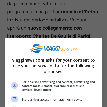
da poco comunicato la sua
programmazione per l’
aeroporto di Torino
in vista del periodo natalizio. Volotea
aprirà un
nuovo collegamento con
l’aeroporto Charles De Gaulle di Parigi
. I
voli partiranno dall’
8 dicembre
, con due
frequenze a settimana.
viagginews.com asks for your consent to
use your personal data for the following
Inoltre, sarà
riattivata la tratta da Torino a
purposes:
Palermo
, sempre dall’8 dicembre, con tre
Personalised advertising and content, advertising and
voli a settimana. Come riporta
TTG Italia
.
content measurement, audience research and
services development
Con i due nuovi collegamenti, le
Store and/or access information on a device
destinazioni collegate da Volotea