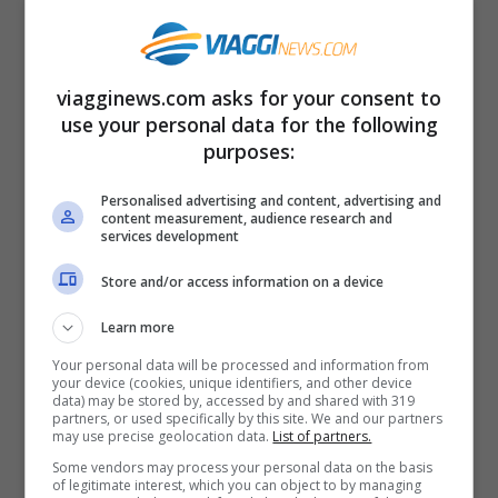
più possibile per trovare un clima mite e
soleggiato, quasi estivo, anche ad autunno
inoltrato. A novembre è consigliata l’isola
viagginews.com asks for your consent to
di
Cipro
, all’estremità orientale del Mar
use your personal data for the following
purposes:
Mediterraneo. Se in estate qui ci sono 40
gradi, a novembre troverete temperature
Personalised advertising and content, advertising and
content measurement, audience research and
piacevoli, ben sopra i 20 gradi. Potrete
services development
prendere il sole, mentre l’acqua del mare è
Store and/or access information on a device
già abbastanza fresca, per i più audaci.
Learn more
Sono consigliate le spiagge della costa
Your personal data will be processed and information from
meridionale, come
Limassol
,
Larnaca
e
your device (cookies, unique identifiers, and other device
data) may be stored by, accessed by and shared with 319
Agia Napa
, questa situata nel distretto di
partners, or used specifically by this site. We and our partners
may use precise geolocation data.
List of partners.
Famagosta.
Some vendors may process your personal data on the basis
of legitimate interest, which you can object to by managing