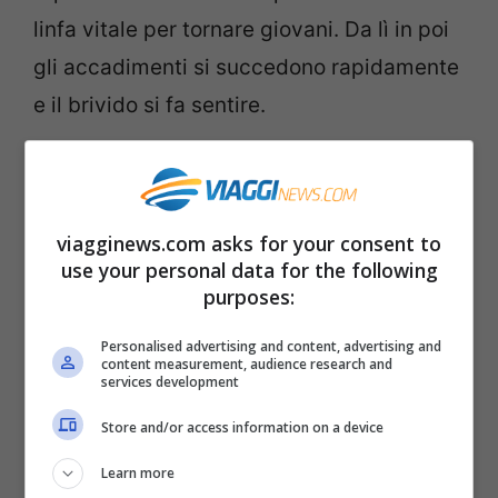
linfa vitale per tornare giovani. Da lì in poi
gli accadimenti si succedono rapidamente
e il brivido si fa sentire.
Com’è il cottage delle sorelle
Sanderson?
viagginews.com asks for your consent to
use your personal data for the following
Così le sorelle Sanderson diventano host di
purposes:
questa casa da brividi che sembra
Personalised advertising and content, advertising and
riportare proprio indietro nel tempo, a 300
content measurement, audience research and
services development
anni fa. La
descrizione su Airbnb
parla
chiaro: “un cottage scricchiolante,
Store and/or access information on a device
ragnatele e fumo che esce da un
Learn more