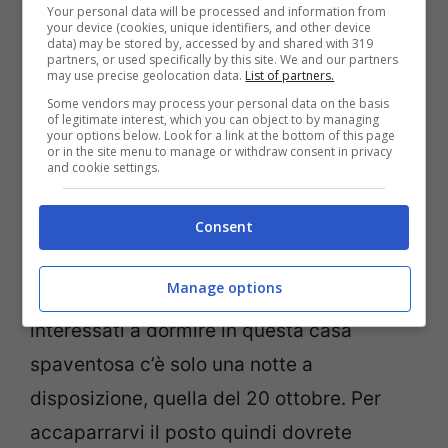
calderone tra manici di scopa e candele”.
Your personal data will be processed and information from
your device (cookies, unique identifiers, and other device
Gli ospiti che si aggiudicheranno il
data) may be stored by, accessed by and shared with 319
partners, or used specifically by this site. We and our partners
soggiorno qui potranno mettersi alla prova
may use precise geolocation data.
List of partners.
Some vendors may process your personal data on the basis
con degli incantesimi, fare un giro nei
of legitimate interest, which you can object to by managing
your options below. Look for a link at the bottom of this page
dintorni di Salem e godersi la proiezione
or in the site menu to manage or withdraw consent in privacy
and cookie settings.
esclusiva di Hocus Pocus 2.
Consent
Potete prenotare un solo giorno
Manage options
Affrettatevi però perché se siete
interessati a dormire in questa casa
spaventosa c’è solo una notte a
disposizione, quella del 20 ottobre. Per
accaparrarvi il posto quindi dovrete