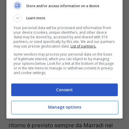
Store and/or access information on a device
Il treno vapore del
16 ottobre parte da
Learn more
Pistoia
e ferma a Prato, Firenze (Rifredi e
Your personal data will be processed and information from
Campo di Marte), Pontassieve, Borgo San
your device (cookies, unique identifiers, and other device
data) may be stored by, accessed by and shared with 319
Lorenzo e poi arriva a Marradi. Il viaggio
partners, or used specifically by this site. We and our partners
may use precise geolocation data.
List of partners.
dura circa 4 ore
, anche quello di ritorno,
Some vendors may process your personal data on the basis
che parte da Marradi nel pomeriggio.
of legitimate interest, which you can object to by managing
your options below. Look for a link at the bottom of this page
or in the site menu to manage or withdraw consent in privacy
and cookie settings.
Il
23 ottobre
, invece, è in programma la
partenza da Rimini
, con fermate a
Consent
Santarcangelo di Romagna, Cesena, Forlì,
Faenza e arrivo a Marradi. In questo caso,
Manage options
il viaggio in treno
impiega circa 3 ore
. Il
ritorno è previsto sempre da Marradi nel