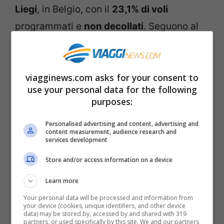
Liegi
, in Belgio, con il
23,1% di voli
programmati e
non decollati
. Seguono al
secondo posto l’aeroporto di
Ibiza
con il
20,3% di cancellazioni
e al terzo
Nizza
viagginews.com asks for your consent to
con il 16,6% di voli non effettuati
. Poi
use your personal data for the following
l’aeroporto di
Larnaca
, a Cipro, con il
purposes:
15,5% dei voli cancellati
, seguito subito da
Personalised advertising and content, advertising and
Londra Luton con il 15,3%
.
content measurement, audience research and
services development
Cipro
è il
Paese europeo dove sono stati
Store and/or access information on a device
tagliati più voli
, dal 17 al 23 luglio, ben il
Learn more
27,5%
di quelli programmati. Seguito dal
Your personal data will be processed and information from
your device (cookies, unique identifiers, and other device
Lussemburgo con il 13,7% di tagli
.
data) may be stored by, accessed by and shared with 319
partners, or used specifically by this site. We and our partners