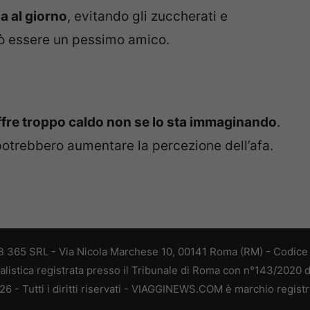
ua al giorno
, evitando gli zuccherati e
 essere un pessimo amico.
ffre troppo caldo non se lo sta immaginando
.
 potrebbero aumentare la percezione dell’afa.
 365 SRL - Via Nicola Marchese 10, 00141 Roma (RM) - Codice F
alistica registrata presso il Tribunale di Roma con n°143/2020 
 - Tutti i diritti riservati - VIAGGINEWS.COM è marchio registr