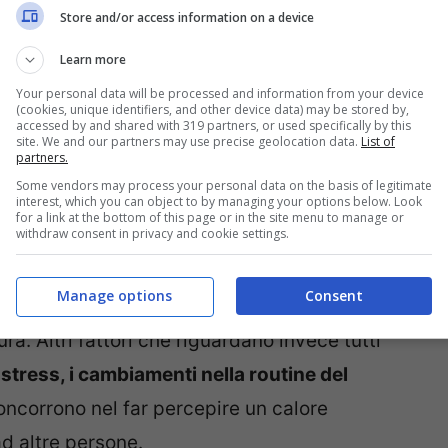
Store and/or access information on a device
’unic* che si sventola con il menù cercando di
Learn more
cessantemente? Per prima cosa non ti
Your personal data will be processed and information from your device
(cookies, unique identifiers, and other device data) may be stored by,
 e l’umidità di questi giorni
essere in un
accessed by and shared with 319 partners, or used specifically by this
site. We and our partners may use precise geolocation data.
List of
i obbligatorio. Inoltre
esistono dei fattori
partners.
meno caldo
.
Some vendors may process your personal data on the basis of legitimate
interest, which you can object to by managing your options below. Look
for a link at the bottom of this page or in the site menu to manage or
withdraw consent in privacy and cookie settings.
’afa per te è più elevata?
Manage options
Consent
fasi del ciclo mestruale
, implicano una
. Altri fattori che riguardano invece tutti
stress, i cambiamenti nella routine del
concorrono nel far percepire un calore
ad altre persone.