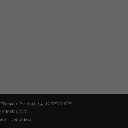
iscale e Partita I.V.A. 12279101005
del 16/12/2020
ato -
Contattaci