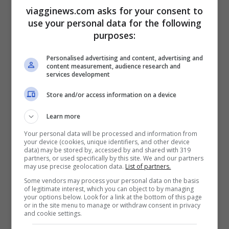
viagginews.com asks for your consent to
use your personal data for the following
Le previsioni in dettaglio
purposes:
Personalised advertising and content, advertising and
A inizio settimana e
fino a mercoledì 20
content measurement, audience research and
services development
luglio
, l’Italia sarà solo sfiorata
dall’anticiclone africano responsabile del
Store and/or access information on a device
caldo eccezionale presente sull’Europa
Learn more
centrale e settentrionale. Dove si stanno
Your personal data will be processed and information from
your device (cookies, unique identifiers, and other device
manifestando temperature record anche in
data) may be stored by, accessed by and shared with 319
partners, or used specifically by this site. We and our partners
Inghilterra. In
Italia
le
temperature sono
may use precise geolocation data.
List of partners.
elevate
, anche
sopra la media stagionale
,
Some vendors may process your personal data on the basis
of legitimate interest, which you can object to by managing
your options below. Look for a link at the bottom of this page
ma non siamo ai livelli estremi di Spagna e
or in the site menu to manage or withdraw consent in privacy
and cookie settings.
Francia. Le uniche eccezioni sono alcune