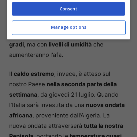
punte fino a 40 gradi nell’entroterra delle
Consent
regioni centrali tirreniche, tra Toscana e
Lazio, fino all’Umbria. Altrove, invece, le
Manage options
massime si manterranno
tra i 35 e i 36
gradi
, ma con
livelli di umidità
che
aumenteranno l’afa.
Il
caldo estremo
, invece, è atteso sul
nostro Paese
nella seconda parte della
settimana
, da giovedì 21 luglio. Quando
l’Italia sarà investita da una
nuova ondata
africana
, proveniente dall’Algeria. La
nuova ondata attraverserà
tutta la nostra
Penisola
, portando le
temperature quasi