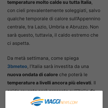
temperature molto calde su tutta Italia
,
con cieli prevalentemente soleggiati, salvo
qualche temporale di calore sull’Appennino
centrale, tra Lazio, Umbria e Abruzzo. Non
sarà questo, tuttavia, il caldo estremo che
ci aspetta.
Da metà settimana, come spiega
3bmeteo
, l’Italia sarà investita da una
nuova ondata di calore
che poterà le
temperature a livelli ancora più elevati
. Il
caldo rovente sarà presente sull’Italia
da
giovedì 21 luglio
e continuerà fino a
tutto il
prossimo weekend
.