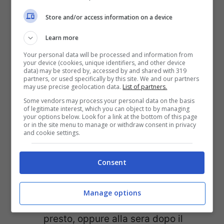
anche più energici e meno stanchi.
Store and/or access information on a device
Occhio all’alimentazione:
piatti
Learn more
pesanti e gustosi fanno gola, ma non
Your personal data will be processed and information from
your device (cookies, unique identifiers, and other device
è proprio l’idea giusta in estate.
data) may be stored by, accessed by and shared with 319
partners, or used specifically by this site. We and our partners
Meglio optare per qualcosa di fresco
may use precise geolocation data.
List of partners.
e leggero, frutta e verdura che
Some vendors may process your personal data on the basis
of legitimate interest, which you can object to by managing
hanno un buon apporto di acqua e vi
your options below. Look for a link at the bottom of this page
or in the site menu to manage or withdraw consent in privacy
saziano.
and cookie settings.
Uscire nelle ore meno calde:
inutile
Consent
ricordarlo, ma uscire a mezzogiorno
non è la cosa giusta da fare! Optate
Manage options
per delle passeggiate al mattino
presto, oppure alla sera dopo il