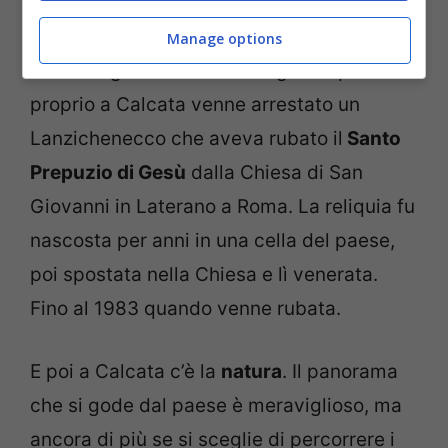
molti secoli. La leggenda narra che nel
Medioevo chi era accusato di
stregoneria
Manage options
o arti magiche veniva a rifugiarsi qui. E
proprio a Calcata venne arrestato un
Lanzichenecco che aveva rubato il
Santo
Prepuzio di Gesù
dalla Chiesa di San
Giovanni in Laterano a Roma. La reliquia fu
nascosta per anni in una cella del paese,
poi spostata nella Chiesa e lì venerata.
Fino al 1983 quando venne rubata.
E poi a Calcata c’è la
natura
. Il panorama
che si gode dal paese è meraviglioso, ma
ancora di più se si sceglie di percorrere i