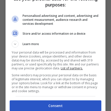
trovato casa e ispirazione. Dipinti,
purposes:
ceramiche e prodotti di artigianato
Personalised advertising and content, advertising and
content measurement, audience research and
rendono unico questo piccolo borgo. Non
services development
solo: c’è anche l’Opera Bosco Museo di
Store and/or access information on a device
Arte nella natura, un laboratorio
Learn more
permanente di
arte contemporanea
Your personal data will be processed and information from
realizzata con prodotti naturali. Ma a
your device (cookies, unique identifiers, and other device
data) may be stored by, accessed by and shared with 319
Calcata ci sono anche laboratori attoriali e
partners, or used specifically by this site. We and our partners
may use precise geolocation data.
List of partners.
di musica. Questo borgo diventato famoso
Some vendors may process your personal data on the basis
negli anni’60 ha da allora attirato artisti da
of legitimate interest, which you can object to by managing
your options below. Look for a link at the bottom of this page
or in the site menu to manage or withdraw consent in privacy
ogni parte del mondo.
and cookie settings.
Ma la sua vena ribelle Calcata ce l’ha da
Consent