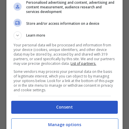
sulla città.
Personalised advertising and content, advertising and
content measurement, audience research and
services development
Riattraversando il fiume e scendendo il
Store and/or access information on a device
corso del Po verso sud, sul Lungo Po
Learn more
Armando Diaz, incontrerete l’incantevole
Your personal data will be processed and information from
Parco del Valentino
, con il
Castello
in stile
your device (cookies, unique identifiers, and other device
data) may be stored by, accessed by and shared with 319
francese, il Giardino Ortobotanico e il suo
partners, or used specifically by this site. We and our partners
may use precise geolocation data.
List of partners.
Museo, poi il pittoresco
borgo medievale
e
Some vendors may process your personal data on the basis
of legitimate interest, which you can object to by managing
la panchina degli innamorati. Appena fuori
your options below. Look for a link at the bottom of this page
or in the site menu to manage or withdraw consent in privacy
il Parco, è da visitare l’impressionante ma
and cookie settings.
affascinante
Museo di Antropologia
Consent
Criminale
intitolato allo studioso Cesare
Lombroso.
Manage options