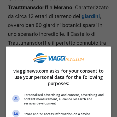
Trauttmansdorff
a
Merano
. Caratterizzato
da circa 12 ettari di terreno dei
giardini
,
ovvero ben 80 giardini botanici sparsi in
uno scenario incredibile. Il Castello di
Trauttmansdorff è il perfetto connubio tra
natura e arte, con l’aggiunta di sentieri a
tema e installazioni multisensoriali:
un’esperienza unica nel suo genere.
viagginews.com asks for your consent to
use your personal data for the following
purposes:
Il Renon e i suoi monumenti
geologici
Personalised advertising and content, advertising and
content measurement, audience research and
services development
Spostiamoci sull’Altipiano del
Renon
, qui
Store and/or access information on a device