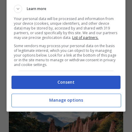
grazie ad anni e anni di processi di
Learn more
erosione hanno creato dei monumenti
Your personal data will be processed and information from
geologici davvero particolari: delle vere e
your device (cookies, unique identifiers, and other device
data) may be stored by, accessed by and shared with 319
proprie
piramidi
. Sono collocati nella zona
partners, or used specifically by this site. We and our partners
may use precise geolocation data.
List of partners.
della valle di Rio Rivellone a Soprabolzano,
Some vendors may process your personal data on the basis
of legitimate interest, which you can object to by managing
nella valletta del Rio Fosco e vicino al Rio
your options below. Look for a link at the bottom of this page
or in the site menu to manage or withdraw consent in privacy
Castro. A causa delle condizioni climatiche
and cookie settings.
tendono a cambiare la loro forma e le loro
dimensioni, modificando di conseguenza
Consent
tutto il paesaggio.
Manage options