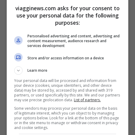
molte sorprese.
viagginews.com asks for your consent to
use your personal data for the following
Ora che sapete come comportarvi
purposes:
(flessibili, efficienti e attenti) vediamo
Personalised advertising and content, advertising and
quali sono i tre trucchi geniali per
content measurement, audience research and
services development
risparmiare sui voli aerei
Store and/or access information on a device
Ricerca in incognito
Learn more
mai nel weekend
Your personal data will be processed and information from
your device (cookies, unique identifiers, and other device
separate andata e ritorno
data) may be stored by, accessed by and shared with 319
partners, or used specifically by this site. We and our partners
may use precise geolocation data.
List of partners.
Fare ricerca in incognito per i
Some vendors may process your personal data on the basis
of legitimate interest, which you can object to by managing
voli
your options below. Look for a link at the bottom of this page
or in the site menu to manage or withdraw consent in privacy
and cookie settings.