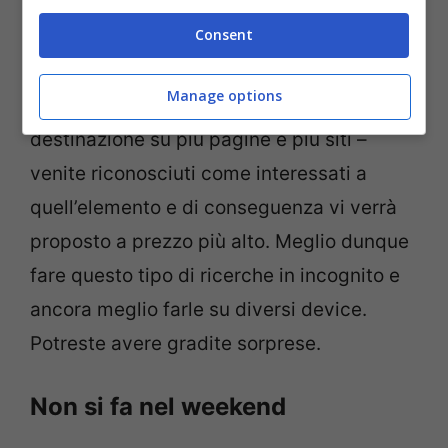
No, non si tratta di andare in giro vestiti
Consent
con l’impermeabile e gli occhiali da sole.
Semplicemente quando ricercate il prezzo
Manage options
di un volo – e ricercherete per la stessa
destinazione su più pagine e più siti –
venite riconosciuti come interessati a
quell’elemento e di conseguenza vi verrà
proposto a prezzo più alto. Meglio dunque
fare questo tipo di ricerche in incognito e
ancora meglio farle su diversi device.
Potreste avere gradite sorprese.
Non si fa nel weekend