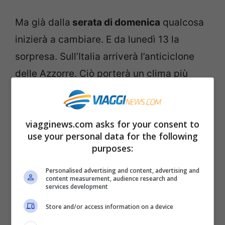
Ma già dalla
serata di domenica
qualcosa
inizierà a cambiare. E da lunedì 13 la
sorpresa. Sull’Italia arriverà l’anticiclone
delle Azzorre. Ciò porterà un clima più
soleggiato, ci garantirà stabilità per diversi
giorni e anche le temperature (sui valori
viagginews.com asks for your consent to
massimi) avranno un leggero rialzo verso
use your personal data for the following
l’alto.
purposes:
Personalised advertising and content, advertising and
Le
minime
invece scenderanno ancora più
content measurement, audience research and
services development
in basso. Al Nord si andrà sotto zero e si
avranno gelate notturne e al mattino. Così
Store and/or access information on a device
anche al Centro specie nelle zone più