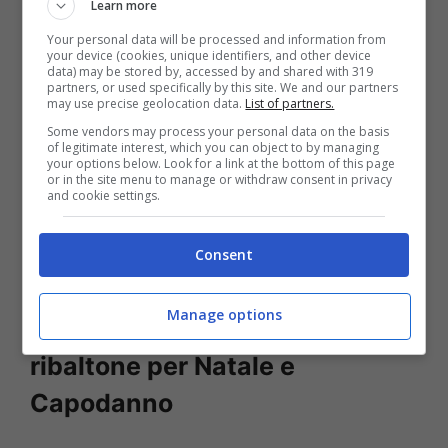
Learn more
interne.
Your personal data will be processed and information from
your device (cookies, unique identifiers, and other device
data) may be stored by, accessed by and shared with 319
partners, or used specifically by this site. We and our partners
Insomma, per quanto saranno giornate un
may use precise geolocation data.
List of partners.
po’ più miti grazie al maggior
Some vendors may process your personal data on the basis
of legitimate interest, which you can object to by managing
irraggiamento solare, quando non ci sarà il
your options below. Look for a link at the bottom of this page
or in the site menu to manage or withdraw consent in privacy
sole farà
freddissimo.
Ciò a causa della
and cookie settings.
dispersione termica e delle correnti fredde
Consent
del Nord Europa.
Manage options
Meteo prossimi giorni: nuovo
ribaltone per Natale e
Capodanno