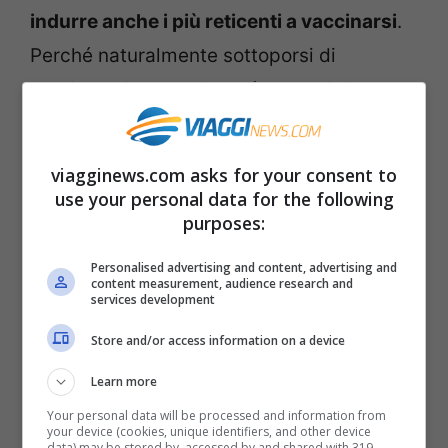
indurre anche i più reticenti a vaccinarsi
.
Perché naturalmente sottoporsi di
continuo ai tamponi non è sostenibile sul
lungo termine, anche se fossero gratuiti.
viagginews.com asks for your consent to
Leggi anche –>
Green Pass per treni, aerei
use your personal data for the following
e navi: come funziona
purposes:
Personalised advertising and content, advertising and
Le modalità di applicazione
content measurement, audience research and
services development
Il Super Green pass in tutti i luoghi di
Store and/or access information on a device
lavoro è stato definito un
obbligo
Learn more
vaccinale surrettizio
, senza le regole
Your personal data will be processed and information from
your device (cookies, unique identifiers, and other device
chiare e le garanzie di una legge che
data) may be stored by, accessed by and shared with 319