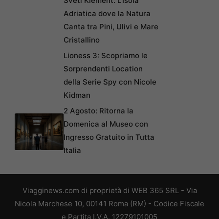
Sveti Klement: L’Isola
Adriatica dove la Natura
Canta tra Pini, Ulivi e Mare
Cristallino
Lioness 3: Scopriamo le
Sorprendenti Location
della Serie Spy con Nicole
Kidman
2 Agosto: Ritorna la
Domenica al Museo con
Ingresso Gratuito in Tutta
Italia
Viagginews.com di proprietà di WEB 365 SRL - Via
Nicola Marchese 10, 00141 Roma (RM) - Codice Fiscale
e Partita I.V.A. 12279101005