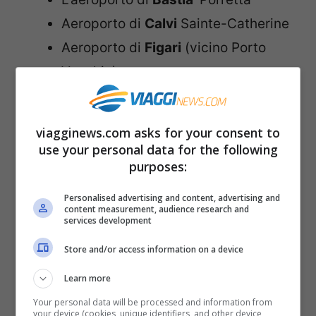
Aeroporto di
Calvi
Sainte-Catherine
Aeroporto di
Figari
(vicino Porto
Vecchio)
Le compagnie che hanno voli per la
viagginews.com asks for your consent to
Corsica, soprattutto in estate, sono Air
use your personal data for the following
France, Air Corsica, dal Regno Unito
purposes:
EasyJet e da Bruxelles e da Parigi Ryanair.
Personalised advertising and content, advertising and
content measurement, audience research and
services development
Arrivati all’aeroporto, per raggiungere il
Store and/or access information on a device
centro città o la località di destinazione, il
mezzo migliore è l’
auto a noleggio
.
Learn more
All’aeroporto di Bastia c’è anche un
Your personal data will be processed and information from
your device (cookies, unique identifiers, and other device