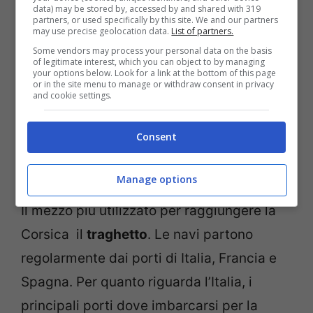
data) may be stored by, accessed by and shared with 319
servizio di autobus per il centro città.
partners, or used specifically by this site. We and our partners
may use precise geolocation data.
List of partners.
Some vendors may process your personal data on the basis
Leggi anche –>
La spiaggia caraibica più
of legitimate interest, which you can object to by managing
your options below. Look for a link at the bottom of this page
bella d’Europa è in Corsica: un paradiso a
or in the site menu to manage or withdraw consent in privacy
and cookie settings.
due passi da noi
Consent
Guida della Corsica: arrivare in
nave
Manage options
Il mezzo più utilizzato per raggiungere la
Corsica il
traghetto
. Le navi partono
regolarmente dai porti di Italia, Francia e
Spagna. Per quanto riguarda l’Italia, i
principali porti dove imbarcarsi per la