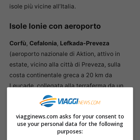
isole più vicine all’Italia.
Isole Ionie con aeroporto
Corfù
,
Cefalonia
,
Lefkada-Preveza
(aeroporto nazionale di Aktion, attivo in
estate, vicino alla città di Preveza, sulla
costa continentale greca a 20 km da
Leucade, collegata alla terraferma da un
ponte),
Zante
, Citera (solo aeroporto
nazionale).
viagginews.com asks for your consent to
use your personal data for the following
Aeroporti a Creta
purposes: