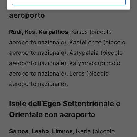
Isole del Dodecaneso con
aeroporto
Rodi
,
Kos
,
Karpathos
, Kasos (piccolo
aeroporto nazionale), Kastellorizo (piccolo
aeroporto nazionale), Astypalaia (piccolo
aeroporto nazionale), Kalymnos (piccolo
aeroporto nazionale), Leros (piccolo
aeroporto nazionale).
Isole dell’Egeo Settentrionale e
Orientale con aeroporto
Samos
,
Lesbo
,
Limnos
, Ikaria (piccolo