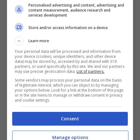
l’isola ha
due aeroporti
, a
Iraklio
Personalised advertising and content, advertising and
content measurement, audience research and
(capoluogo) e a
Chania
.
services development
Store and/or access information on a device
Leggi anche –>
Viaggio in Grecia: i 10
Learn more
motivi irresistibili per visitare il Paese
Your personal data will be processed and information from
your device (cookies, unique identifiers, and other device
data) may be stored by, accessed by and shared with 319
Isole Cicladi con aeroporto
partners, or used specifically by this site. We and our partners
may use precise geolocation data.
List of partners.
Some vendors may process your personal data on the basis
Mykonos
,
Santorini
, Naxos (aeroporto
of legitimate interest, which you can object to by managing
your options below. Look for a link at the bottom of this page
nazionale), Paros (piccolo aeroporto
or in the site menu to manage or withdraw consent in privacy
and cookie settings.
nazionale), Milos (piccolo aeroporto
nazionale collegato solo con Atene), Syros
Consent
(aeroporto nazionale).
Manage options