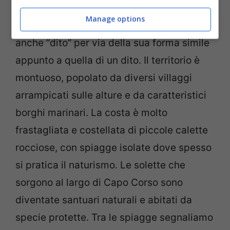
Capo Corso
è la punta settentrionale della
Manage options
Corsica, si trova sul promontorio chiamato
anche “dito” per via della sua forma simile
appunto a quella di un dito. Il territorio è
montuoso, popolato da diversi villaggi
arrampicati sulle alture e da caratteristici
borghi marinari. La costa è molto
frastagliata e costellata di piccole calette
rocciose, con spiagge isolate dove spesso
si pratica il naturismo. Le solette che
sorgono al largo di Capo Corso sono
diventate santuari naturali e abitati da
specie protette. Tra le spiagge segnaliamo