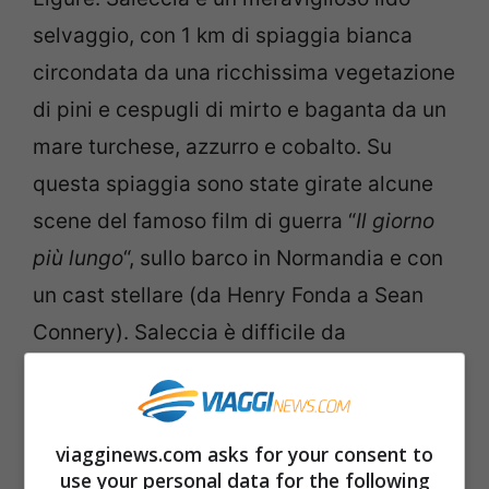
selvaggio, con 1 km di spiaggia bianca
circondata da una ricchissima vegetazione
di pini e cespugli di mirto e baganta da un
mare turchese, azzurro e cobalto. Su
questa spiaggia sono state girate alcune
scene del famoso film di guerra “
Il giorno
più lungo
“, sullo barco in Normandia e con
un cast stellare (da Henry Fonda a Sean
Connery). Saleccia è difficile da
raggiungere e per questo poco affollata.
Leggi anche –>
La spiaggia caraibica più
viagginews.com asks for your consent to
bella d’Europa è in Corsica: un paradiso a
use your personal data for the following