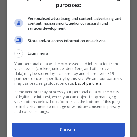
purposes:
due passi da noi
Personalised advertising and content, advertising and
content measurement, audience research and
Capo Corso
services development
Store and/or access information on a device
Learn more
Your personal data will be processed and information from
your device (cookies, unique identifiers, and other device
data) may be stored by, accessed by and shared with 319
partners, or used specifically by this site. We and our partners
may use precise geolocation data.
List of partners.
Some vendors may process your personal data on the basis
of legitimate interest, which you can object to by managing
your options below. Look for a link at the bottom of this page
or in the site menu to manage or withdraw consent in privacy
and cookie settings.
Capo Corso, spiaggia di Barcaggio e isola della Giraglia
(Pierre Bona, CC BY-SA 3.0, Wikicommons)
Consent