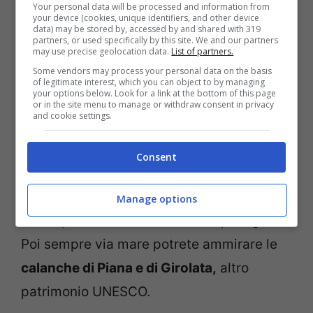
Your personal data will be processed and information from
your device (cookies, unique identifiers, and other device
Il paesino di Zonza nel cuore della Corsica circondato dai
data) may be stored by, accessed by and shared with 319
monti
partners, or used specifically by this site. We and our partners
may use precise geolocation data.
List of partners.
Some vendors may process your personal data on the basis
La
riserva Naturale di Scandola
, che fa
of legitimate interest, which you can object to by managing
your options below. Look for a link at the bottom of this page
parte del più grande Parco regionale della
or in the site menu to manage or withdraw consent in privacy
and cookie settings.
corsica, è patrimonio dell’Umanità
dell’Unesco. Si può visitare in barca
Consent
ammirando queste grandiosità sul mare,
rocce vulcaniche, grotte e la fauna che
Manage options
abita questa zona come il falco pellegrino.
Poi sempre via mare potrete ammirare le
calanche di Piana e di Girolata,
altro
patrimonio UNESCO.