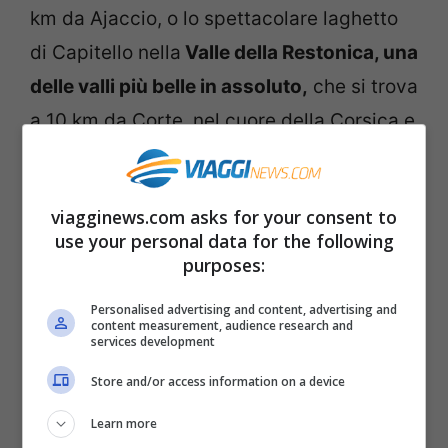
km da Ajaccio, o lo spettacolare laghetto
di Capitello nella
Valle della Restonica, una
delle valli più belle in assoluto,
che si trova
a 10 km da Corte, nel cuore della Corsica e
ci si arriva con un percorso di trekking.
viagginews.com asks for your consent to
use your personal data for the following
purposes:
Personalised advertising and content, advertising and
content measurement, audience research and
services development
Store and/or access information on a device
Learn more