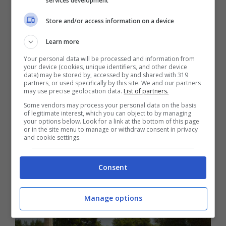
services development
regione dell’Argolide, ed è luogo ricco di
Store and/or access information on a device
storia oltre che uno dei più importanti della
Learn more
mitologia greca.
Your personal data will be processed and information from
your device (cookies, unique identifiers, and other device
data) may be stored by, accessed by and shared with 319
Leggi anche –>
Le 10 spiagge più
partners, or used specifically by this site. We and our partners
may use precise geolocation data.
List of partners.
spettacolari della Grecia da vedere
Some vendors may process your personal data on the basis
of legitimate interest, which you can object to by managing
almeno una volta nella vita
your options below. Look for a link at the bottom of this page
or in the site menu to manage or withdraw consent in privacy
and cookie settings.
Olimpia
Consent
Manage options