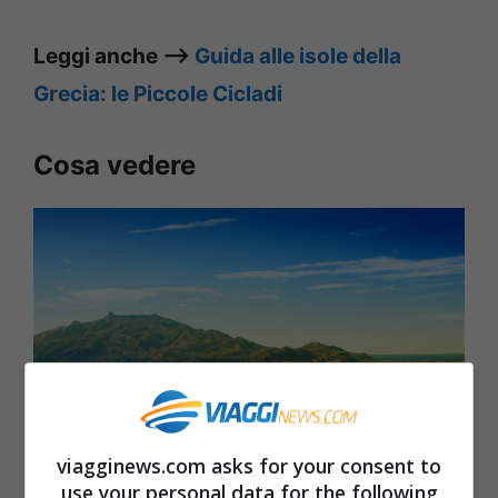
Leggi anche –>
Guida alle isole della
Grecia: le Piccole Cicladi
Cosa vedere
viagginews.com asks for your consent to
use your personal data for the following