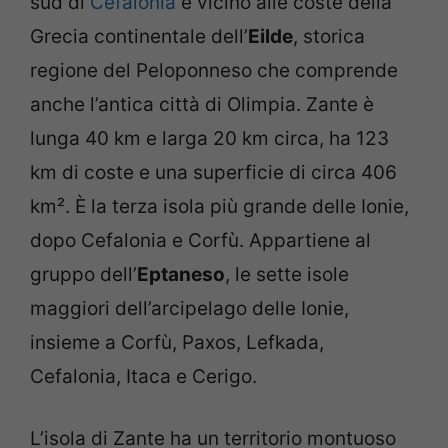
sud di
Cefalonia
e vicino alle coste della
Grecia continentale dell’
Eilde
, storica
regione del Peloponneso che comprende
anche l’antica città di Olimpia. Zante è
lunga 40 km e larga 20 km circa, ha 123
km di coste e una superficie di circa 406
km². È la terza isola più grande delle Ionie,
dopo Cefalonia e Corfù. Appartiene al
gruppo dell’
Eptaneso
, le sette isole
maggiori dell’arcipelago delle Ionie,
insieme a Corfù, Paxos, Lefkada,
Cefalonia, Itaca e Cerigo.
L’isola di Zante ha un territorio montuoso