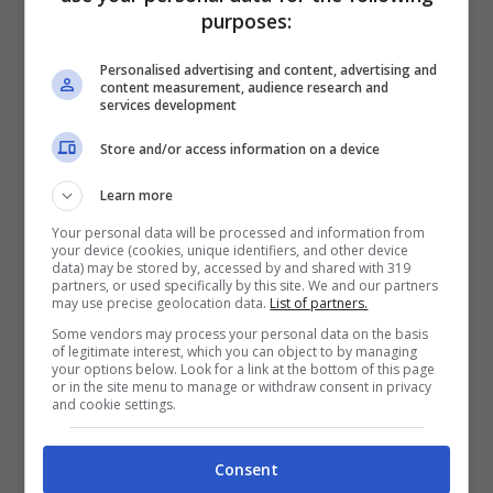
Isole della Grecia: Zante, città (iStock)
purposes:
Personalised advertising and content, advertising and
Dopo la città di Zante, i principali centri
content measurement, audience research and
services development
abitati dell’isola sono:
Alykes
, Arkadioi,
Store and/or access information on a device
Artemisia, Elatia e
Laganas
(Laganà).
Segnaliamo anche i villaggi di
Agios
Learn more
Nikolaos
, Volimes, Maries, Koiliomenos,
Your personal data will be processed and information from
your device (cookies, unique identifiers, and other device
Agios Sostis,
Kalamaki
e Keri.
data) may be stored by, accessed by and shared with 319
partners, or used specifically by this site. We and our partners
may use precise geolocation data.
List of partners.
Nella città di Zante è da visitare la
Some vendors may process your personal data on the basis
of legitimate interest, which you can object to by managing
your options below. Look for a link at the bottom of this page
Cattedrale di San Dionisio
, i
ruderi del
or in the site menu to manage or withdraw consent in privacy
and cookie settings.
Castello veneziano
sopra la città, nella
località di Bochali, la chiesa ortodossa di
Consent
Agios Nikolaos tou Molou
, affacciata sul