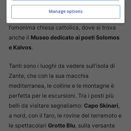
mare, la chiesa Faneromeni. Da vedere
Manage options
anche la graziosa
Piazza San Marco
, con
l’omonima chiesa cattolica, dove si trova
anche il
Museo dedicato ai poeti
Solomos
e Kalvos
.
Tanti sono i luoghi da vedere sull’isola di
Zante, che con la sua macchia
mediterranea, le colline e le montagne è
perfetta per le escursioni. Tra i posti più
belli da visitare segnaliamo:
Capo Skinari
,
a nord, con il faro, le rovine del terremoto e
le spettacolari
Grotte Blu
, sulla versante