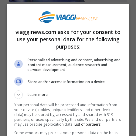
La mappa delle oasi per gli impollinatori – Credits WWF
Oltre alla denuncia della situazione, il WWF
viagginews.com asks for your consent to
ha chiaramente deciso di passare ai fatti
use your personal data for the following
con la campagna
ReNature
al fine di
purposes:
rigenerare proprio gli habitat dedicati a
Personalised advertising and content, advertising and
content measurement, audience research and
questi animali sia nelle oasi che nelle
services development
campagne grazie alla collaborazione con
Store and/or access information on a device
diverse aziende agroalimentari.
Learn more
Your personal data will be processed and information from
Nelle Oasi WWF gli impollinatori
your device (cookies, unique identifiers, and other device
data) may be stored by, accessed by and shared with 319
hanno dei rifugi dedicati chiamati
partners, or used specifically by this site. We and our partners
may use precise geolocation data.
List of partners.
BeeHotel
dove trovano nettare e
Some vendors may process your personal data on the basis