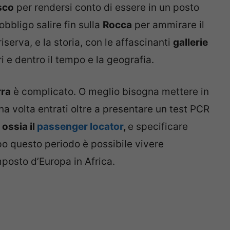
sco
per rendersi conto di essere in un posto
obbligo salire fin sulla
Rocca
per ammirare il
riserva, e la storia, con le affascinanti
gallerie
ori e dentro il tempo e la geografia.
rra
è complicato. O meglio bisogna mettere in
una volta entrati oltre a presentare un test PCR
ossia il
passenger locator
,
e specificare
opo questo periodo è possibile vivere
osto d’Europa in Africa.