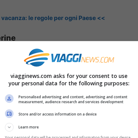
 vacanza: le regole per ogni Paese <<
erine
o all’Africa,
in quel punto dello stretto
editerraneo, il Marocco dista appena 14 km.
viagginews.com asks for your consent to use
gna, ma è
territorio britannico.
E dunque a
your personal data for the following purposes:
esi si è vaccinato e i risultati si vedono.
Personalised advertising and content, advertising and content
measurement, audience research and services development
e dall’inizio della pandemia ci sono stati
Store and/or access information on a device
a campagna vaccinale le autorità sanitarie
utti i residenti di Gibilterra: il
90% della
Learn more
eno una dose.
Your personal data will be processed and information from your device