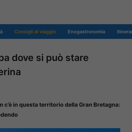
tà
Consigli di viaggio
Enogastronomia
Itinera
pa dove si può stare
erina
n c’è in questa territorio della Gran Bretagna:
cedendo