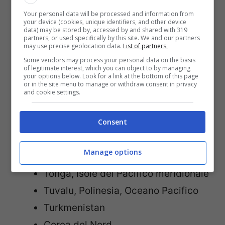
Narau, Oceania
Your personal data will be processed and information from
Niue, isola del Pacifico
your device (cookies, unique identifiers, and other device
data) may be stored by, accessed by and shared with 319
Okealau, Oceania
partners, or used specifically by this site. We and our partners
may use precise geolocation data.
List of partners.
Palau, Pacifico Occidentale
Some vendors may process your personal data on the basis
of legitimate interest, which you can object to by managing
Pitcairn, isola del Pacifico
your options below. Look for a link at the bottom of this page
or in the site menu to manage or withdraw consent in privacy
Meridionale
and cookie settings.
Sant’Elena, Atlantico centro-
meridionale
Consent
Isole Samoa Americane, Pacifico
Manage options
Meridionale
Tonga, isole del Pacifico meridionale
Tuvalu, Polinesia, Oceano Pacifico
Turkmenistan
Corea del Nord