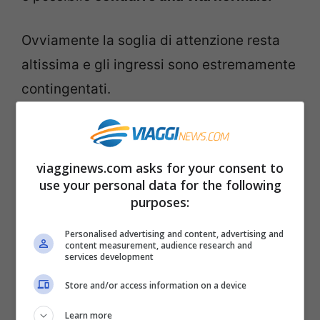
Ovviamente la soglia di attenzione resta
altissima e gli ingressi sono estremamente
contingentati.
Ecco quali sono i 14
Paesi Covid Free
che
non hanno mai conosciuto il coronavirus
viagginews.com asks for your consent to
secondo il report dell’OMS.
use your personal data for the following
purposes:
Isole Cook, Pacifico meridionale
Personalised advertising and content, advertising and
content measurement, audience research and
Kiribati, arcipelago del Pacifico
services development
Orientale
Store and/or access information on a device
Micronesia, Oceania
Learn more