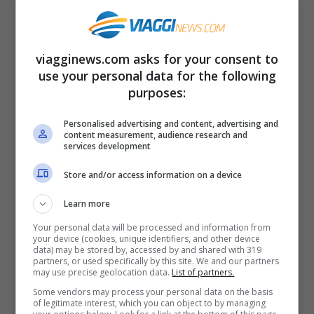
Basilicata: Laurenzana (Potenza)
Abruzzo: Santo Stefano di Sessanio,
Lecce nei Marsi (Aquila);
viagginews.com asks for your consent to
use your personal data for the following
Calabria: Rose (Cosenza)
purposes:
Campania: Teora, Bisaccia, Zungoli
(Avellino)
Personalised advertising and content, advertising and
content measurement, audience research and
Sardegna: Montresta (Oristano);
services development
Olloai (Nuoro); Nulvi (Sassari);
Store and/or access information on a device
Piemonte: Borgomezzavale
Learn more
(Verbano Cusio Ossola)
Your personal data will be processed and information from
your device (cookies, unique identifiers, and other device
Marche: Cantiano (Pesaro-Urbino)
data) may be stored by, accessed by and shared with 319
partners, or used specifically by this site. We and our partners
Toscana: Fabbriche di Vergemoli
may use precise geolocation data.
List of partners.
(Lucca); Montieri (Grosseto)
Some vendors may process your personal data on the basis
of legitimate interest, which you can object to by managing