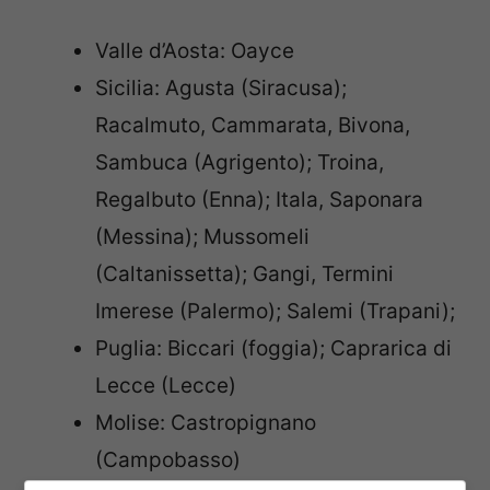
Valle d’Aosta: Oayce
Sicilia: Agusta (Siracusa);
Racalmuto, Cammarata, Bivona,
Sambuca (Agrigento); Troina,
Regalbuto (Enna); Itala, Saponara
(Messina); Mussomeli
(Caltanissetta); Gangi, Termini
Imerese (Palermo); Salemi (Trapani);
Puglia: Biccari (foggia); Caprarica di
Lecce (Lecce)
Molise: Castropignano
(Campobasso)