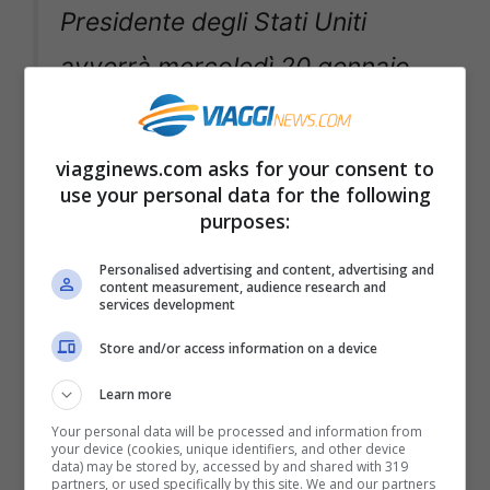
Presidente degli Stati Uniti
avverrà mercoledì 20 gennaio
2021. A presentare uno speciale
in televisione per commentare e
viagginews.com asks for your consent to
use your personal data for the following
seguire l’insediamento sarà
purposes:
l’attore Tom Hanks.
Personalised advertising and content, advertising and
content measurement, audience research and
services development
Perché non si può raggiungere la
Store and/or access information on a device
città?
Learn more
Your personal data will be processed and information from
Perché questa decisione? Come abbiamo
your device (cookies, unique identifiers, and other device
data) may be stored by, accessed by and shared with 319
spiegato all’inizio l’America ancora sta
partners, or used specifically by this site. We and our partners