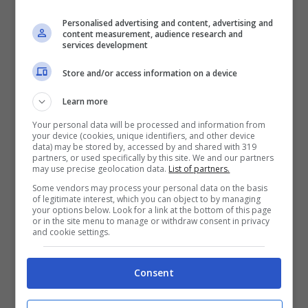
di Lido Adriano che danzano a ritmo di
Personalised advertising and content, advertising and
content measurement, audience research and
musica, concerti all’alba nelle spiagge.
services development
L’attore Ivano Marescotti porterà il suo
Store and/or access information on a device
show “Andrà tutto stretto”. Da non perdere,
Learn more
poi, il tour in bici nei luoghi di Summertime
Your personal data will be processed and information from
(la tv serie dell’estate 2020), le sonorità
your device (cookies, unique identifiers, and other device
data) may be stored by, accessed by and shared with 319
etniche e fusion dei concerti di Spiagge
partners, or used specifically by this site. We and our partners
may use precise geolocation data.
List of partners.
Soul, escursioni in pinete, in diga, nelle
Some vendors may process your personal data on the basis
of legitimate interest, which you can object to by managing
saline, nei boschi e riserve naturali nelle
your options below. Look for a link at the bottom of this page
or in the site menu to manage or withdraw consent in privacy
ore più belle.
and cookie settings.
Dove e come
Consent