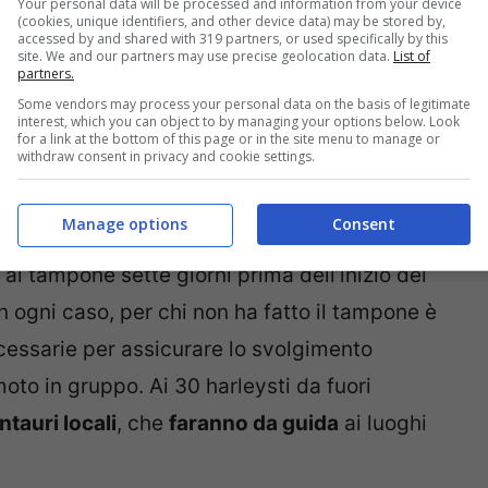
Your personal data will be processed and information from your device
(cookies, unique identifiers, and other device data) may be stored by,
accessed by and shared with 319 partners, or used specifically by this
site. We and our partners may use precise geolocation data.
List of
partners.
Some vendors may process your personal data on the basis of legitimate
interest, which you can object to by managing your options below. Look
for a link at the bottom of this page or in the site menu to manage or
withdraw consent in privacy and cookie settings.
cipare solo
30 centauri da fuori regione
, a
Manage options
Consent
za sanitaria del Covid-19. Provengono quasi
o al tampone sette giorni prima dell’inizio del
 In ogni caso, per chi non ha fatto il tampone è
ecessarie per assicurare lo svolgimento
 moto in gruppo. Ai 30 harleysti da fuori
ntauri locali
, che
faranno da guida
ai luoghi