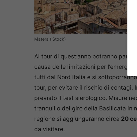
Matera (iStock)
Al tour di quest’anno potranno parte
causa delle limitazioni per l’emergen
tutti dal Nord Italia e si sottoporrann
tour, per evitare il rischio di contagi.
previsto il test sierologico. Misure n
tranquillo del giro della Basilicata in
regione si aggiungeranno circa
20 ce
da visitare.