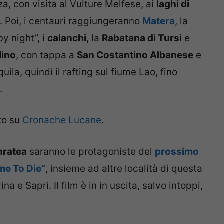
a, con visita al Vulture Melfese, ai
laghi di
. Poi, i centauri raggiungeranno
Matera
, la
by night”, i
calanchi
, la
Rabatana di Tursi
e
lino
, con tappa a
San Costantino Albanese
e
uila, quindi il rafting sul fiume Lao, fino
.
nto su
Cronache Lucane
.
ratea
saranno le protagoniste del
prossimo
me To Die”
, insieme ad altre località di questa
a e Sapri. Il film è in in uscita, salvo intoppi,