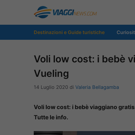
Vai
al
contenuto
Destinazioni e Guide turistiche
Curiosi
Voli low cost: i bebè 
Vueling
14 Luglio 2020
di
Valeria Bellagamba
Voli low cost: i bebè viaggiano gratis
Tutte le info.