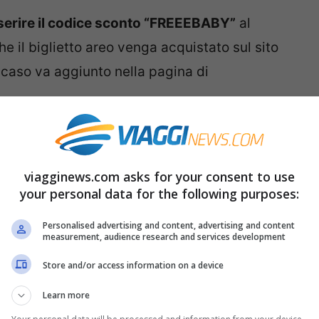
serire il codice sconto “FREEEBABY”
al
e il biglietto areo venga acquistato sul sito
o caso va aggiunto nella pagina di
glio!
viagginews.com asks for your consent to use
g.com/it/prenota-il-tuo-volo/voli-in-
your personal data for the following purposes:
Personalised advertising and content, advertising and content
measurement, audience research and services development
erte per le vacanze 2020
Store and/or access information on a device
Learn more