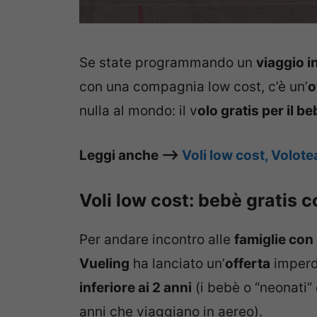
Se state programmando un
viaggio i
con una compagnia low cost, c’è un’
o
nulla al mondo: il v
olo gratis per il b
Leggi anche –>
Voli low cost, Volot
Voli low cost: bebè gratis 
Per andare incontro alle
famiglie con 
Vueling
ha lanciato un’
offerta
imperdi
inferiore ai 2 anni
(i bebè o “neonati”
anni che viaggiano in aereo).