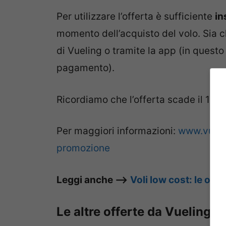
Per utilizzare l’offerta è sufficiente
in
momento dell’acquisto del volo. Sia ch
di Vueling o tramite la app (in quest
pagamento).
Ricordiamo che l’offerta scade il 19 lu
Per maggiori informazioni:
www.vuelin
promozione
Leggi anche –>
Voli low cost: le off
Le altre offerte da Vueling