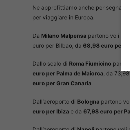
Ne approfittiamo anche per segnalarv
per viaggiare in Europa.
Da
Milano Malpensa
partono voli sco
euro per Bilbao, da
68,98 euro per V
Dallo scalo di
Roma Fiumicino
parton
euro per Palma de Maiorca
, da 73,9
euro per Gran Canaria
.
Dall’aeroporto di
Bologna
partono vo
euro per Ibiza
e da
67,98 euro per Pa
Dall’aeroporto di
Napoli
partono voli