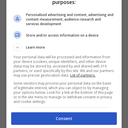
purposes:
complessivamente buone, salvo qualche
Personalised advertising and content, advertising and
annuvolamento al nord, ma che non
content measurement, audience research and
services development
porterà con sé fenomeni di rilievo.
Store and/or access information on a device
Le previsioni Meteo di
Learn more
Capodanno e di gennaio
Your personal data will be processed and information from
your device (cookies, unique identifiers, and other device
data) may be stored by, accessed by and shared with 319
partners, or used specifically by this site. We and our partners
Questa ondata di freddo potrebbe essere
may use precise geolocation data.
List of partners.
un anticipo di quanto succederà a gennaio,
Some vendors may process your personal data on the basis
of legitimate interest, which you can object to by managing
ossia: gelo e temperature ben al di sotto
your options below. Look for a link at the bottom of this page
or in the site menu to manage or withdraw consent in privacy
and cookie settings.
della media. Del resto fino ad oggi
abbiamo avuto pochissime giornate fredde
Consent
e quindi non possiamo lamentarci