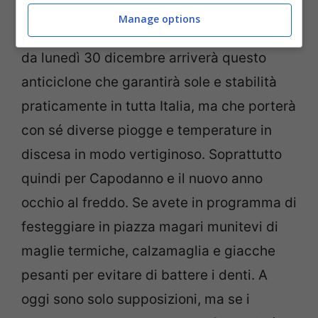
dell’arrivo del generale inverno in modo
Manage options
“spavaldo”. Secondo diversi modelli meteo
da lunedì 30 dicembre arriverà questo
anticiclone che garantirà sole e stabilità
praticamente in tutta Italia, ma che porterà
con sé diverse piogge e temperature in
discesa in modo vertiginoso. Soprattutto
quindi per Capodanno e il nuovo anno
occhio al freddo. Se avete in programma di
festeggiare in piazza magari munitevi di
maglie termiche, calzamaglia e giacche
pesanti per evitare di battere i denti. A
oggi sono solo supposizioni, ma se i