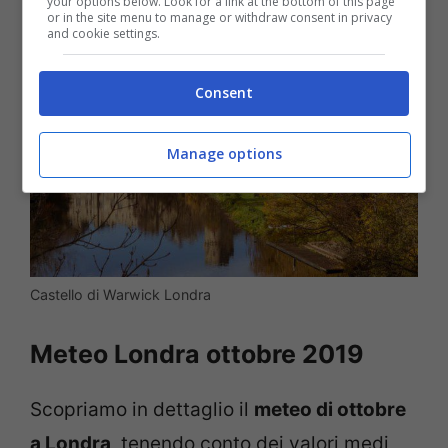
your options below. Look for a link at the bottom of this page
or in the site menu to manage or withdraw consent in privacy
and cookie settings.
Consent
Manage options
Castello di Warwick Londra
Meteo Londra ottobre 2019
Scopriamo in dettaglio il
meteo di ottobre
a Londra
, tenendo conto dei valori medi