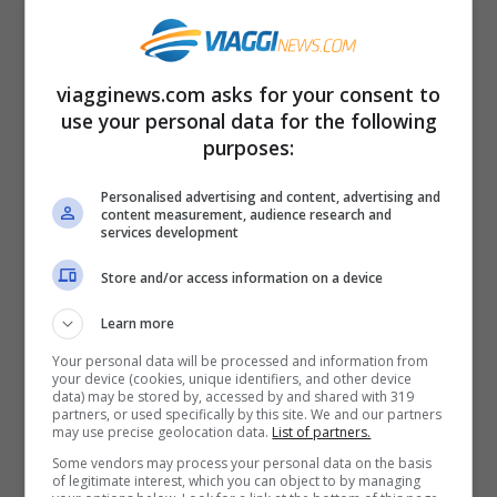
Il
cambiamento più importante del meteo
avviene
tra la fine di ottobre e l’inizio di
viagginews.com asks for your consent to
use your personal data for the following
novembre
, quando arriva l’autunno più
purposes:
rigido, con il calo consistente delle
Personalised advertising and content, advertising and
temperature, accompagnato
content measurement, audience research and
services development
dall’accorciarsi delle giornate. Il freddo che
nella fase iniziale della stagione arrivava
Store and/or access information on a device
alla sera è anticipato già dal pomeriggio. In
Learn more
questa seconda fase dell’autunno è
Your personal data will be processed and information from
your device (cookies, unique identifiers, and other device
consigliabile dunque coprirsi con abiti più
data) may be stored by, accessed by and shared with 319
partners, or used specifically by this site. We and our partners
pesanti, quasi invernali, con sciarpe e
may use precise geolocation data.
List of partners.
Some vendors may process your personal data on the basis
cappotti.
of legitimate interest, which you can object to by managing