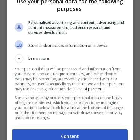
use your personal data for the following
purposes:
piedi dal Theresienwiese dove si svolge
l’Oktoberfest.
Personalised advertising and content, advertising and
content measurement, audience research and
services development
Da alcune città il pullman Flixbus parte di
Store and/or access information on a device
notte così da arrivare a Monaco la mattina.
Learn more
E lo stesso vale per il ritorno. Un modo per
Your personal data will be processed and information from
ottimizzare i tempi, far passare più
your device (cookies, unique identifiers, and other device
data) may be stored by, accessed by and shared with 319
velocemente il tempo e un buon sistema
partners, or used specifically by this site. We and our partners
may use precise geolocation data.
List of partners.
per abbassare ulteriormente i costi: non
Some vendors may process your personal data on the basis
pagate una notte in hotel!
of legitimate interest, which you can object to by managing
your options below. Look for a link at the bottom of this page
or in the site menu to manage or withdraw consent in privacy
and cookie settings.
Dove dormire a Monaco di
Baviera per spendere poco
Consent