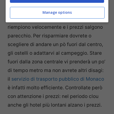
Durante l’Oktoberfest visto il grande
Manage options
afflusso di turisti gli
hotel di Monaco
si
riempiono velocemente e i prezzi salgono
parecchio. Per risparmiare dovrete o
scegliere di andare un pò fuori dal centro,
gli ostelli o adattarvi al campeggio. Stare
fuori dalla zona centrale vi prenderà un po’
di tempo metro ma non avrete altri disagi:
il
servizio di trasporto pubblico di Monaco
è infatti molto efficiente. Controllate però
con attenzione i prezzi: nel periodo clou
anche gli hotel più lontani alzano i prezzi.