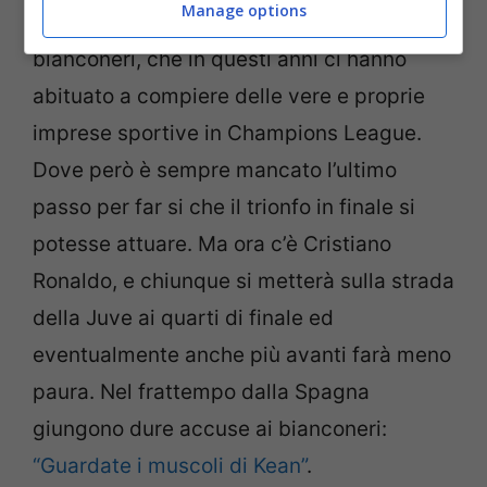
Manage options
Metropolitano’ non ha scoraggiato i
bianconeri, che in questi anni ci hanno
abituato a compiere delle vere e proprie
imprese sportive in Champions League.
Dove però è sempre mancato l’ultimo
passo per far si che il trionfo in finale si
potesse attuare. Ma ora c’è Cristiano
Ronaldo, e chiunque si metterà sulla strada
della Juve ai quarti di finale ed
eventualmente anche più avanti farà meno
paura. Nel frattempo dalla Spagna
giungono dure accuse ai bianconeri:
“
Guardate i muscoli di Kean”
.