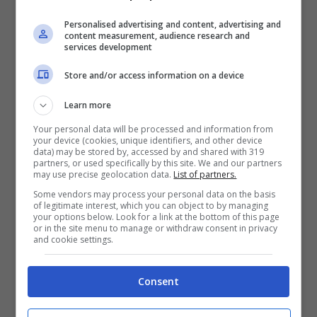
Juve Atletico, i bianconeri sulle
Personalised advertising and content, advertising and
content measurement, audience research and
services development
ali dell’entusiasmo
Store and/or access information on a device
Gli esperti finanziari hanno rilevato anche
Learn more
50 milioni di contrattazioni. Ben il doppio
Your personal data will be processed and information from
rispetto a quella che era stata la
your device (cookies, unique identifiers, and other device
data) may be stored by, accessed by and shared with 319
consuetudine a febbraio. Intanto dopo
partners, or used specifically by this site. We and our partners
may use precise geolocation data.
List of partners.
Juve Atletico l’entusiasmo è tantissimo
Some vendors may process your personal data on the basis
of legitimate interest, which you can object to by managing
anche in squadra e fra i tifosi. Cristiano
your options below. Look for a link at the bottom of this page
or in the site menu to manage or withdraw consent in privacy
Ronaldo si era detto fiducioso delle
and cookie settings.
possibilità di poter attuare una clamorosa
Consent
rimonta ai danni degli spagnoli. Lo 0-2 di
svantaggio subito al ‘Wanda