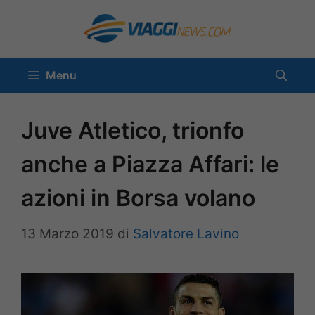
Vai
al
contenuto
Menu
Juve Atletico, trionfo
anche a Piazza Affari: le
azioni in Borsa volano
13 Marzo 2019
di
Salvatore Lavino