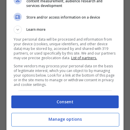
content measurement, audience research and
services development
vasta offerta di negozi, ristoranti e bar,
dove gustare le specialità della cucina
Store and/or access information on a device
thailandese che per l’occasione
Learn more
propongono menù speciali. Per la notte di
Your personal data will be processed and information from
your device (cookies, unique identifiers, and other device
Capodanno vengono organizzati spettacoli
data) may be stored by, accessed by and shared with 319
partners, or used specifically by this site. We and our partners
con musica dal vivo, a cui partecipano le
may use precise geolocation data.
List of partners.
Some vendors may process your personal data on the basis
celebrità thailandesi. Qui gli spettacoli e il
of legitimate interest, which you can object to by managing
your options below. Look for a link at the bottom of this page
conto alla rovescia di mezzanotte vengono
or in the site menu to manage or withdraw consent in privacy
and cookie settings.
trasmessi in diretta televisiva. Il mercato
apre alle 17.00 e prima di cena potete
Consent
dedicarvi allo shopping. Se volete cenare
in un ristorante dovete prenotare in
Manage options
anticipo. Se non trovate posto, tuttavia,