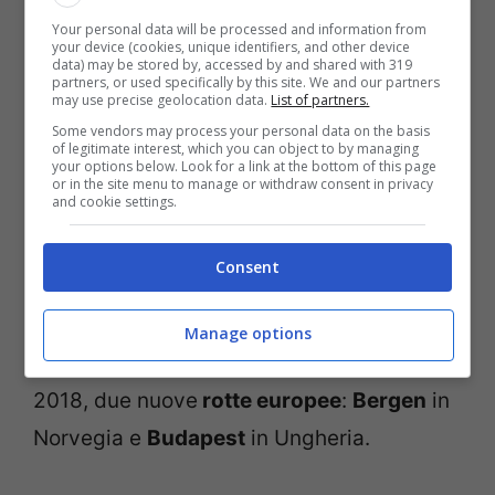
Your personal data will be processed and information from
A321
, da 212 posti. I biglietti partiranno da
your device (cookies, unique identifiers, and other device
data) may be stored by, accessed by and shared with 319
una base di 39 euro.
partners, or used specifically by this site. We and our partners
may use precise geolocation data.
List of partners.
Some vendors may process your personal data on the basis
I voli per le
mete americane
, invece,
of legitimate interest, which you can object to by managing
your options below. Look for a link at the bottom of this page
partiranno a bordo di Airbus
A340
da 278
or in the site menu to manage or withdraw consent in privacy
and cookie settings.
posti. I prezzi dei biglietti andranno dai 199
euro.
Consent
Inoltre, erano state già annunciate e
Manage options
partiranno presto, dal prossimo 28 ottobre
2018, due nuove
rotte europee
:
Bergen
in
Norvegia e
Budapest
in Ungheria.