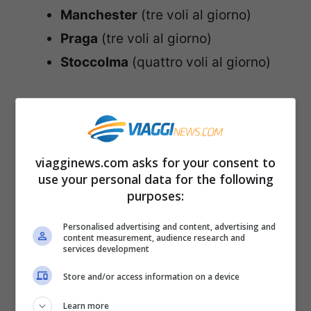
Manchester
(tre voli al giorno)
Praga
(tre voli al giorno)
Stoccolma
(quattro voli al giorno)
La nuove rotte low cost di Joon per
l’
America
:
viagginews.com asks for your consent to
Quito
, Ecuador (tre voli a settimana)
use your personal data for the following
purposes:
Saint Martin
, nei Caraibi, Collettività
d’Oltremare della Francia (tre voli a
Personalised advertising and content, advertising and
content measurement, audience research and
settimana)
services development
Store and/or access information on a device
I voli per le
destinazioni europee
saranno
Learn more
operati dagli Airbus
A320
, da 174 posti, e