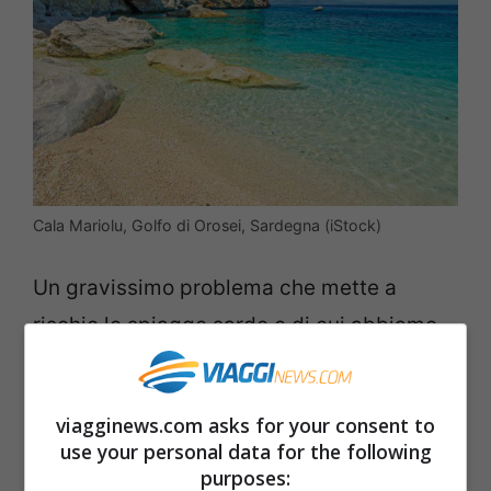
Cala Mariolu, Golfo di Orosei, Sardegna (iStock)
Un gravissimo problema che mette a
rischio le spiagge sarde e di cui abbiamo
già detto quando vi abbiamo raccontato
della pagina Facebook
Sardegna rubata e
viagginews.com asks for your consent to
depredata
, attraverso la quale alcuni
use your personal data for the following
cittadini sardi stano provando da qualche
purposes: