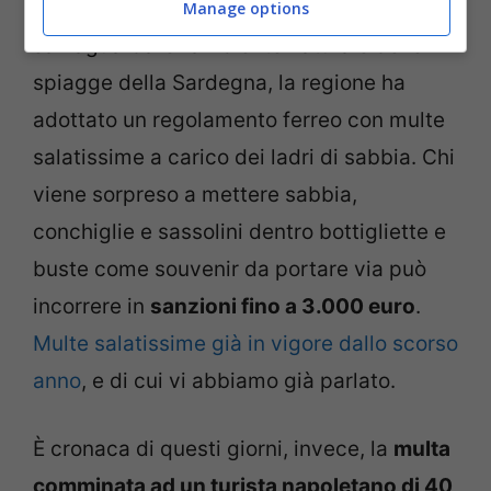
Per ovviare a questo
furto continuo
e
Manage options
salvaguardare l’ambiente naturale delle
spiagge della Sardegna, la regione ha
adottato un regolamento ferreo con multe
salatissime a carico dei ladri di sabbia. Chi
viene sorpreso a mettere sabbia,
conchiglie e sassolini dentro bottigliette e
buste come souvenir da portare via può
incorrere in
sanzioni fino a 3.000 euro
.
Multe salatissime già in vigore dallo scorso
anno
, e di cui vi abbiamo già parlato.
È cronaca di questi giorni, invece, la
multa
comminata ad un turista napoletano di 40