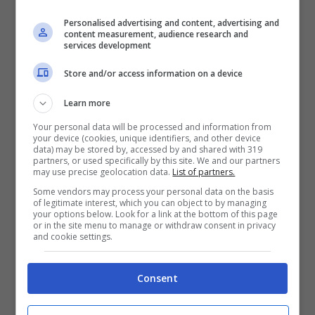
anno a sensibilizzare l’opinione pubblica
Personalised advertising and content, advertising and
content measurement, audience research and
sul rispetto per le spiagge della Sardegna,
services development
invitando a non portare via sabbia, sassi e
Store and/or access information on a device
piante. La pagina spesso denuncia i
Learn more
continui furti di sabbia, conchiglie e
Your personal data will be processed and information from
sassolini attraverso le foto, scattate ai
your device (cookies, unique identifiers, and other device
data) may be stored by, accessed by and shared with 319
controlli negli aeroporti, di trolley e valigie
partners, or used specifically by this site. We and our partners
may use precise geolocation data.
List of partners.
di turisti in partenza dalla Sardegna, pieni
Some vendors may process your personal data on the basis
di bottiglie e bottigliette d’acqua
of legitimate interest, which you can object to by managing
your options below. Look for a link at the bottom of this page
or in the site menu to manage or withdraw consent in privacy
contenenti la preziosa sabbia sarda. Ogni
and cookie settings.
hanno ne viene sottratta circa una
tonnellata. Una quantità impressionante.
Consent