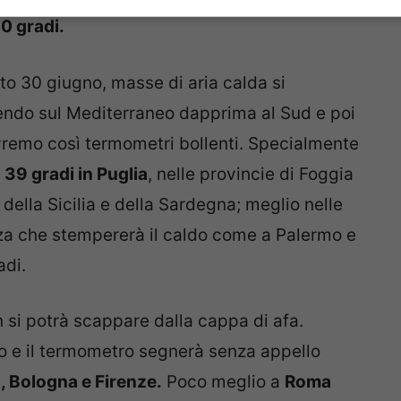
0 gradi.
to 30 giugno, masse di aria calda si
endo sul Mediterraneo dapprima al Sud e poi
avremo così termometri bollenti. Specialmente
i
39 gradi in Puglia
, nelle provincie di Foggia
 della Sicilia e della Sardegna; meglio nelle
zza che stempererà il caldo come a Palermo e
adi.
 si potrà scappare dalla cappa di afa.
do e il termometro segnerà senza appello
, Bologna e Firenze.
Poco meglio a
Roma