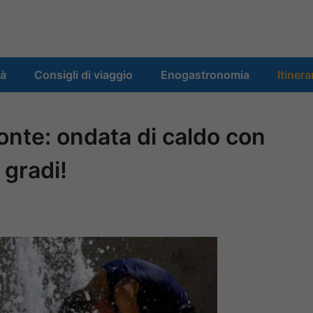
tà
Consigli di viaggio
Enogastronomia
Itinera
onte: ondata di caldo con
 gradi!