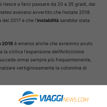
ni riesce a farci passare da 20 a 35 gradi, dai
l meteo avevano avvertito che l’estate 2018
 del 2017 e che l’
instabilità
sarebbe stata
e 2018
è emerso anche che avremmo avuto
 la ciclica l’espansione dell’Anticiclone
succede ormai sempre più frequentemente,
nalzare vertiginosamente la colonnina di
e ondate di caldo africano facevano seguito
t’anno alle fiammate faranno seguito periodi