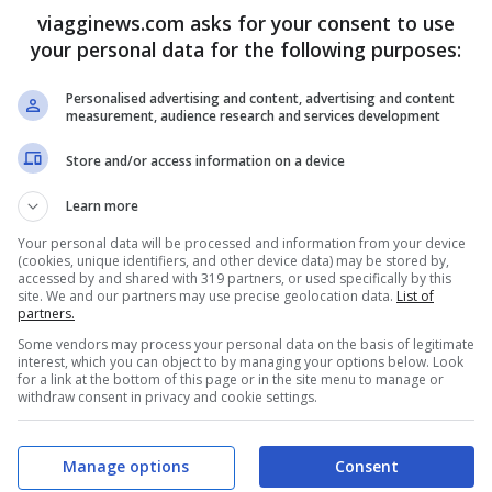
o periodi di tempo perturbato.
viagginews.com asks for your consent to use
your personal data for the following purposes:
o calda del 2017
Personalised advertising and content, advertising and content
measurement, audience research and services development
iù caldi di luglio, agosto e settembre
Store and/or access information on a device
aldo inizia a settembre
Learn more
Your personal data will be processed and information from your device
(cookies, unique identifiers, and other device data) may be stored by,
cano: temperature a 40 gradi
accessed by and shared with 319 partners, or used specifically by this
site. We and our partners may use precise geolocation data.
List of
partners.
enso
, frutto dell’espansione dell’Anticiclone
Some vendors may process your personal data on the basis of legitimate
interest, which you can object to by managing your options below. Look
come. L’unica buona notizia è che prima e
for a link at the bottom of this page or in the site menu to manage or
withdraw consent in privacy and cookie settings.
a prima, vera ondata di super caldo sta per
ettimana di tempo perturbato, di piogge e
Manage options
Consent
 dal 1 luglio dovremo fare i conti con un