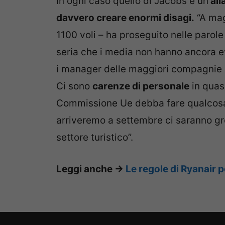
In ogni caso quello di Jacobs è un
all
davvero creare enormi disagi.
“A mag
1100 voli – ha proseguito nelle parol
seria che i media non hanno ancora e
i manager delle maggiori compagnie 
Ci sono
carenze di personale
in quasi
Commissione Ue debba fare qualcosa p
arriveremo a settembre ci saranno gro
settore turistico”.
Leggi anche ->
Le regole di Ryanair p