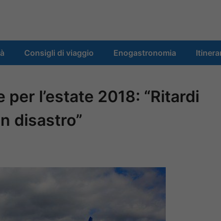
tà
Consigli di viaggio
Enogastronomia
Itinera
e per l’estate 2018: “Ritardi
un disastro”