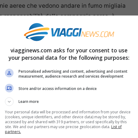
nie aeree che vedono andare in fumo migliaia
re responsabilità della compagnia aerea, è
 del traffico aereo.
iù puntuali del mondo
viagginews.com asks for your consent to use
your personal data for the following purposes:
lazioni dei voli
Personalised advertising and content, advertising and content
measurement, audience research and services development
astro per quanto riguarda i ritardi e le
Store and/or access information on a device
arme è il
capo marketing di Ryanair Kenny
Learn more
tro per i problemi di controllo del traffico
Your personal data will be processed and information from your device
essaggero – sarà la peggiore estate di sempre
(cookies, unique identifiers, and other device data) may be stored by,
accessed by and shared with 319 partners, or used specifically by this
i, anche se noi, come tutti, faremo il possibile
site. We and our partners may use precise geolocation data.
List of
partners.