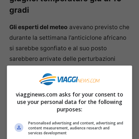
gradi
Gli esperti del meteo
avevano previsto che
durante la settimana l’anticiclone africano
si sarebbe sgonfiato e al suo posto
sarebbero arrivate delle perturbazioni
atlantiche. L’anticiclone delle Azzorre
responsabile del clima mite mediterraneo
è ancora molto lento e poco stabile, così
viagginews.com asks for your consent to
incursioni di bassa pressione riescono a
use your personal data for the following
purposes:
giungere fino da noi.
Personalised advertising and content, advertising and
content measurement, audience research and
Ma insieme al maltempo che fra
mercoledì
services development