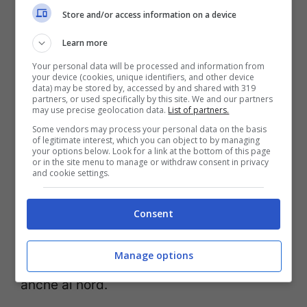
e venerdì
imperverserà su buona parte
Store and/or access information on a device
dell’Italia arriva anche un
sensibile
Learn more
abbassamento termico.
Le temperature
Your personal data will be processed and information from
scenderanno da mercoledì 13 al Nord e al
your device (cookies, unique identifiers, and other device
data) may be stored by, accessed by and shared with 319
Centro quando temporali intensi
partners, or used specifically by this site. We and our partners
may use precise geolocation data.
List of partners.
interesseranno queste zone. Poi da giovedì
Some vendors may process your personal data on the basis
of legitimate interest, which you can object to by managing
14 le piogge cesseranno sulle regioni
your options below. Look for a link at the bottom of this page
or in the site menu to manage or withdraw consent in privacy
settentrionali e si concentreranno al
and cookie settings.
Centro e al Sud dove avverrà una netta
discesa della colonnina di mercurio.
Consent
Venerdì le piogge continueranno al Sud,
Manage options
poi fra sabato e domenica torneranno
anche al nord.