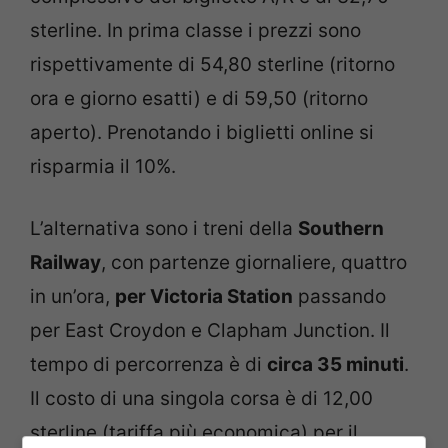
sterline. In prima classe i prezzi sono
rispettivamente di 54,80 sterline (ritorno
ora e giorno esatti) e di 59,50 (ritorno
aperto). Prenotando i biglietti online si
risparmia il 10%.
L’alternativa sono i treni della
Southern
Railway
, con partenze giornaliere, quattro
in un’ora,
per Victoria Station
passando
per East Croydon e Clapham Junction. Il
tempo di percorrenza è di
circa 35 minuti
.
Il costo di una singola corsa è di 12,00
sterline (tariffa più economica) per il