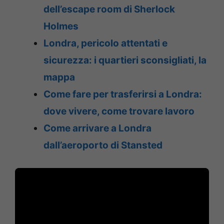
dell’escape room di Sherlock
Holmes
Londra, pericolo attentati e
sicurezza: i quartieri sconsigliati, la
mappa
Come fare per trasferirsi a Londra:
dove vivere, come trovare lavoro
Come arrivare a Londra
dall’aeroporto di Stansted