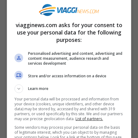
biglietto con orario fisso e di 16,20 sterline
(tariffa minima) per il biglietto flessibile
viagginews.com asks for your consent to
con partenza in qualunque orario del
use your personal data for the following
giorno indicato. La prima classe è solo per
purposes:
il biglietto flessibile da 24,30 sterline.
Personalised advertising and content, advertising and
Includendo anche il ritorno i biglietti
content measurement, audience research and
services development
costano: 24,00 e 32,40 (flessibile) sterline
Store and/or access information on a device
per il biglietto standard e rispettivamente
Learn more
48,60 e 46,20 (flessibile) sterline per la
Your personal data will be processed and information from
prima classe.
your device (cookies, unique identifiers, and other device
data) may be stored by, accessed by and shared with 319
partners, or used specifically by this site. We and our partners
Sempre in treno, un’altra alternativa è la
may use precise geolocation data.
List of partners.
Some vendors may process your personal data on the basis
Thameslink Railway
che dall’aeroporto di
of legitimate interest, which you can object to by managing
your options below. Look for a link at the bottom of this page