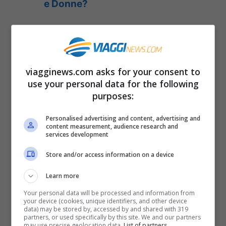
e Donne?
Fine Uomini e Donne: Victor
Ros al posto del trono
viagginews.com asks for your consent to
Uomini e Donne
dopo la
puntata del 1°
use your personal data for the following
purposes:
giugno 2018 va in vacanza
e al posto del
dating show di Maria De Filippi arriva
Personalised advertising and content, advertising and
content measurement, audience research and
Victor Ros,
una telenovela spagnola sullo
services development
stile de Il Segreto messa in onda un po’ di
Store and/or access information on a device
tempo fa su Rete Quattro ma poi spostata
Learn more
nella fascia notturna perchè aveva
Your personal data will be processed and information from
your device (cookies, unique identifiers, and other device
riscosso poco successo.
data) may be stored by, accessed by and shared with 319
partners, or used specifically by this site. We and our partners
may use precise geolocation data.
List of partners.