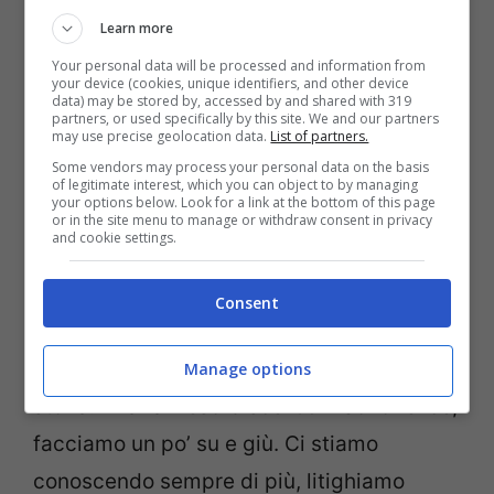
Learn more
Your personal data will be processed and information from
your device (cookies, unique identifiers, and other device
data) may be stored by, accessed by and shared with 319
partners, or used specifically by this site. We and our partners
may use precise geolocation data.
List of partners.
Some vendors may process your personal data on the basis
of legitimate interest, which you can object to by managing
your options below. Look for a link at the bottom of this page
Ida e Riccardo in studio al
or in the site menu to manage or withdraw consent in privacy
and cookie settings.
Trono Over di Uomini e Donne
per parlare del loro amore
Consent
I due entrano in studio e raccontano la loro
Manage options
storia: “Maria – esordisce
Ida
– Sono felice,
facciamo un po’ su e giù. Ci stiamo
conoscendo sempre di più, litighiamo