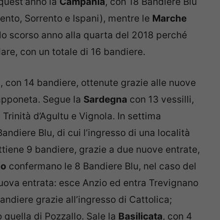
quest’anno la
Campania
, con 18 Bandiere Blu
rento, Sorrento e Ispani), mentre le
Marche
lo scorso anno alla quarta del 2018 perché
re, con un totale di 16 bandiere.
a
, con 14 bandiere, ottenute grazie alle nuove
Zapponeta. Segue la
Sardegna
con 13 vessilli,
 Trinità d’Agultu e Vignola. In settima
Bandiere Blu, di cui l’ingresso di una località
tiene 9 bandiere, grazie a due nuove entrate,
io
confermano le 8 Bandiere Blu, nel caso del
uova entrata: esce Anzio ed entra Trevignano
andiere grazie all’ingresso di Cattolica;
quella di Pozzallo. Sale la
Basilicata
, con 4