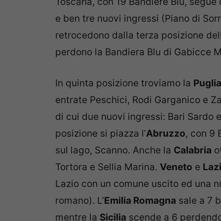
Toscana, con 19 Bandiere Blu, segue 
e ben tre nuovi ingressi (Piano di Sor
retrocedono dalla terza posizione del
perdono la Bandiera Blu di Gabicce Ma
In quinta posizione troviamo la
Pugli
entrate Peschici, Rodi Garganico e 
di cui due nuovi ingressi: Bari Sardo e
posizione si piazza l’
Abruzzo
, con 9 
sul lago, Scanno. Anche la
Calabria
ot
Tortora e Sellia Marina.
Veneto
e
Laz
Lazio con un comune uscito ed una n
romano). L’
Emilia Romagna
sale a 7 b
mentre la
Sicilia
scende a 6 perdendo 