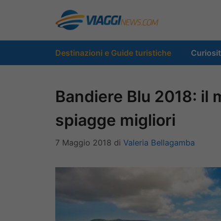
Vai
al
contenuto
Destinazioni e Guide turistiche
Curiosi
Bandiere Blu 2018: il ma
spiagge migliori
7 Maggio 2018
di
Valeria Bellagamba