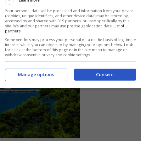
Learn more
ge, ma solo in quelle specificamente premiate.
Your personal data will be processed and information from your device
(cookies, unique identifiers, and other device data) may be stored by,
accessed by and shared with 319 partners, or used specifically by this
site. We and our partners may use precise geolocation data.
List of
partners.
Some vendors may process your personal data on the basis of legitimate
interest, which you can object to by managing your options below. Look
for a link at the bottom of this page or in the site menu to manage or
withdraw consent in privacy and cookie settings.
Manage options
Consent