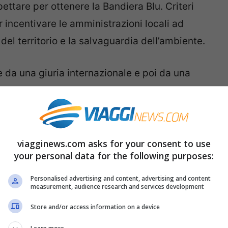
ettare per ottenere la Bandiera Blu. Criteri
incentivare le amministrazioni locali ad
del territorio e la salvaguardia dell’ambiente.
 da una giuria internazionale e poi da una
 la Fee numerosi enti: Ministero
a e del Turismo, il Comando generale delle
 l’Ispra, il Laboratorio di oceanologia ed
Tuscia, il Consiglio nazionale dei chimici,
viagginews.com asks for your consent to use
your personal data for the following purposes:
sindacati balneari (Sib-Confcommercio e Fiba-
Personalised advertising and content, advertising and content
measurement, audience research and services development
Store and/or access information on a device
gnate a diverse spiagge di uno stesso
tato premiato non significa che possa esporre