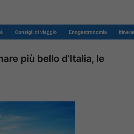
tà
Consigli di viaggio
Enogastronomia
Itinera
re più bello d’Italia, le