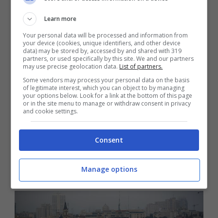
Venezia. I voli della Ryanair partono da
Milano Orio al Serio e da Roma Fiumicino.
Learn more
Le destinazioni da Milano sono
Eilat
con
Your personal data will be processed and information from
your device (cookies, unique identifiers, and other device
data) may be stored by, accessed by and shared with 319
voli due volte a settimana e
Tel Aviv
con
partners, or used specifically by this site. We and our partners
may use precise geolocation data.
List of partners.
voli quattro volte a settimana. Mentre da
Some vendors may process your personal data on the basis
Roma si può raggiungere Tel Aviv con una
of legitimate interest, which you can object to by managing
your options below. Look for a link at the bottom of this page
frequenza di 4 volte a settimana. I
prezzi
or in the site menu to manage or withdraw consent in privacy
and cookie settings.
per Tel Aviv
da Roma partono dai 40 euro
solo andata ed il volo dura 3 ore e mezza.
Consent
Da Milano Eilat è raggiungibile a partire da
25 euro ed il volo dura quasi 4 ore.
Manage options